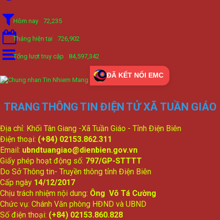
Hôm nay
72,235
Tháng hiện tại
726,902
Tổng lượt truy cập
84,597,342
ĐÃ KẾT NỐI EMC
TRANG THÔNG TIN ĐIỆN TỬ XÃ TUẦN GIÁO
Địa chỉ: Khối Tân Giang -Xã Tuần Giáo - Tỉnh Điện Biên
Điện thoại:
(+84) 02153.862.311
Email:
ubndtuangiao@dienbien.gov.vn
Giấy phép hoạt động số:
797/GP-STTTT
Do Sở Thông tin- Truyền thông tỉnh Điện Biên
Cấp ngày
14/12/2017
Chịu trách nhiệm nội dung:
Ông Võ Tá Cường
Chức vụ: Chánh Văn phòng HĐND và UBND
Số điện thoại:
(+84) 02153.860.828