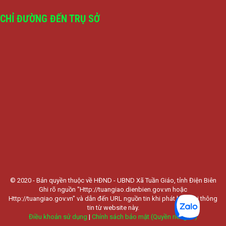
CHỈ ĐƯỜNG ĐẾN TRỤ SỞ
© 2020 - Bản quyền thuộc về HĐND - UBND Xã Tuần Giáo, tỉnh Điện Biên
Ghi rõ nguồn "Http://tuangiao.dienbien.gov.vn hoặc
Http://tuangiao.gov.vn" và dẫn đến URL nguồn tin khi phát hành lại thông
tin từ website này.
Điều khoản sử dụng
|
Chính sách bảo mật (Quyền riêng tư)