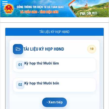
Đã kết nối EMC
TÀI LIỆU KỲ HỌP HĐND
TÀI LIỆU KỲ HỌP HĐND
10
Kỳ họp thứ Mười lăm
01
Kỳ họp thứ Mười bốn
02
Xem tiếp