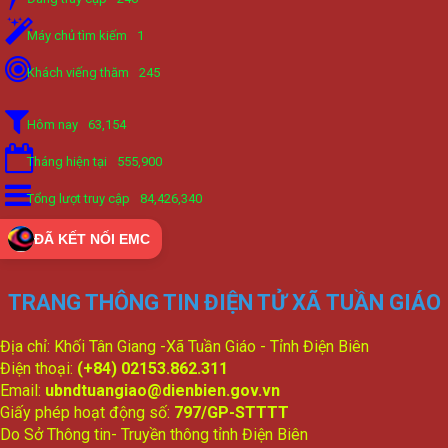
Máy chủ tìm kiếm
1
Khách viếng thăm
245
Hôm nay
63,154
Tháng hiện tại
555,900
Tổng lượt truy cập
84,426,340
ĐÃ KẾT NỐI EMC
TRANG THÔNG TIN ĐIỆN TỬ XÃ TUẦN GIÁO
Địa chỉ: Khối Tân Giang -Xã Tuần Giáo - Tỉnh Điện Biên
Điện thoại:
(+84) 02153.862.311
Email:
ubndtuangiao@dienbien.gov.vn
Giấy phép hoạt động số:
797/GP-STTTT
Do Sở Thông tin- Truyền thông tỉnh Điện Biên