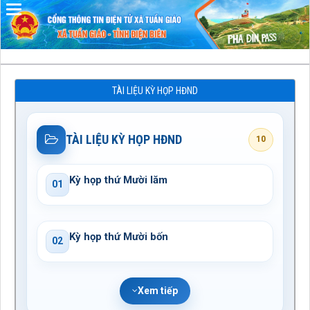
Đã kết nối EMC
TÀI LIỆU KỲ HỌP HĐND
TÀI LIỆU KỲ HỌP HĐND
10
Kỳ họp thứ Mười lăm
01
Kỳ họp thứ Mười bốn
02
Xem tiếp