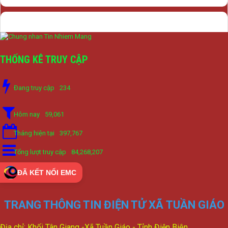
THỐNG KÊ TRUY CẬP
Đang truy cập
234
Hôm nay
59,061
Tháng hiện tại
397,767
Tổng lượt truy cập
84,268,207
ĐÃ KẾT NỐI EMC
TRANG THÔNG TIN ĐIỆN TỬ XÃ TUẦN GIÁO
Địa chỉ: Khối Tân Giang -Xã Tuần Giáo - Tỉnh Điện Biên