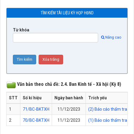
TÌM KIẾM TÀI LIỆU KỲ HỌP HĐND
Từ khóa
Nâng cao
Văn bản theo chủ đề: 2.4. Ban Kinh tế - Xã hội (Kỳ 8)
STT
Số kí hiệu
Ngày ban hành
Trích yếu
1
71/BC-BKTXH
11/12/2023
(2) Báo cáo thẩm tra dự
2
70/BC-BKTXH
11/12/2023
(1) Báo cáo thẩm tra tì