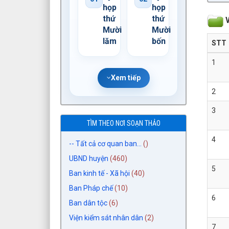
họp
họp
thứ
thứ
V
Mười
Mười
lăm
bốn
STT
1
Xem tiếp
2
3
TÌM THEO NƠI SOẠN THẢO
4
-- Tất cả cơ quan ban...
()
UBND huyện
(460)
5
Ban kinh tế - Xã hội
(40)
Ban Pháp chế
(10)
6
Ban dân tộc
(6)
Viện kiểm sát nhân dân
(2)
7