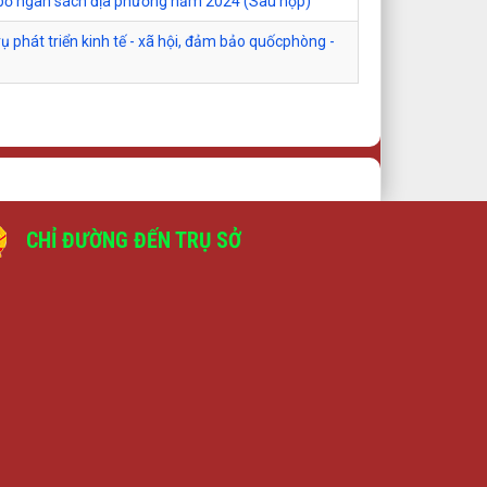
n bổ ngân sách địa phương năm 2024 (Sau họp)
ụ phát triển kinh tế - xã hội, đảm bảo quốcphòng -
CHỈ ĐƯỜNG ĐẾN TRỤ SỞ