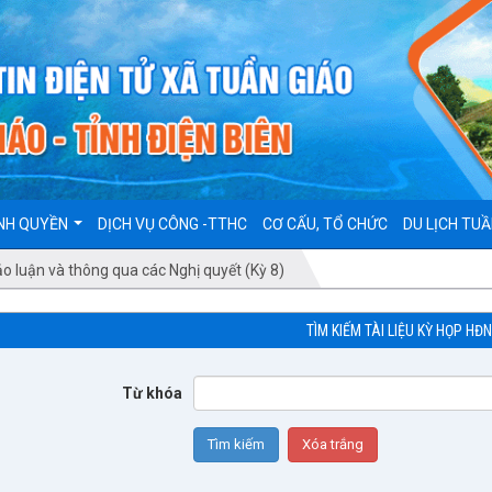
NH QUYỀN
DỊCH VỤ CÔNG -TTHC
CƠ CẤU, TỔ CHỨC
DU LỊCH TUẦ
ảo luận và thông qua các Nghị quyết (Kỳ 8)
TÌM KIẾM TÀI LIỆU KỲ HỌP HĐ
Từ khóa