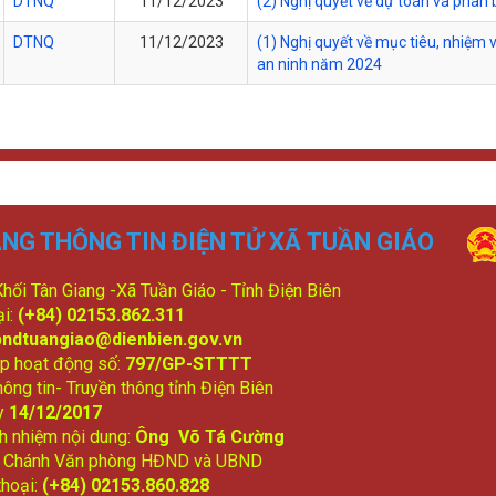
DTNQ
11/12/2023
(2) Nghị quyết về dự toán và phâ
DTNQ
11/12/2023
(1) Nghị quyết về mục tiêu, nhiệm v
an ninh năm 2024
NG THÔNG TIN ĐIỆN TỬ XÃ TUẦN GIÁO
 Khối Tân Giang -Xã Tuần Giáo - Tỉnh Điện Biên
ại:
(+84) 02153.862.311
bndtuangiao@dienbien.gov.vn
p hoạt động số:
797/GP-STTTT
ông tin- Truyền thông tỉnh Điện Biên
y
14/12/2017
ch nhiệm nội dung:
Ông Võ Tá Cường
: Chánh Văn phòng HĐND và UBND
thoại:
(+84) 02153.860.828