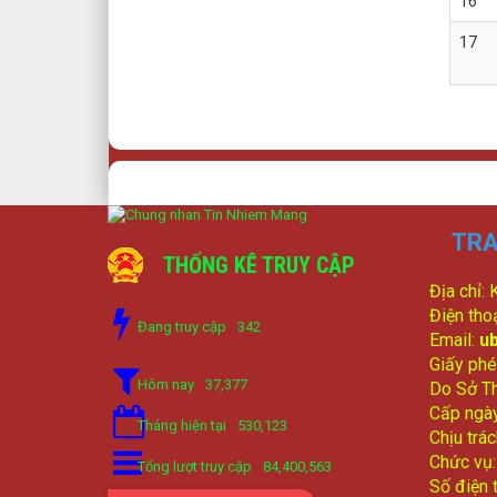
16
17
TRA
THỐNG KÊ TRUY CẬP
Địa chỉ:
Điện tho
Đang truy cập
342
Email:
u
Giấy phé
Hôm nay
37,377
Do Sở Th
Cấp ngà
Tháng hiện tại
530,123
Chịu trá
Chức vụ
Tổng lượt truy cập
84,400,563
Số điện 