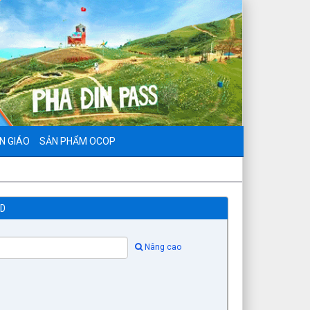
N GIÁO
SẢN PHẨM OCOP
ND
Nâng cao