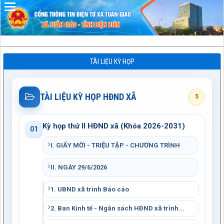
Đã kết nối EMC
TÀI LIỆU KỲ HỌP
TÀI LIỆU KỲ HỌP HĐND XÃ
5
Kỳ họp thứ II HĐND xã (Khóa 2026-2031)
01
I. GIẤY MỜI - TRIỆU TẬP - CHƯƠNG TRÌNH
II. NGÀY 29/6/2026
1. UBND xã trình Báo cáo
2. Ban Kinh tế - Ngân sách HĐND xã trình...