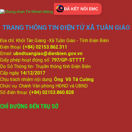
của cử tri trước kỳ họp thứ Hai, HĐND xã khóa II, nhiệm kỳ
2026 - 2031
ĐÃ KẾT NỐI EMC
lượt xem: 101 | lượt tải:66
1704/TTr-UBND
TRANG THÔNG TIN ĐIỆN TỬ XÃ TUẦN GIÁO
(2) Đề nghị phê duyệt Kế hoạch phát triển sự nghiệp Giáo dục
và Đào tạo năm học 2026-2027
Địa chỉ: Khối Tân Giang -Xã Tuần Giáo - Tỉnh Điện Biên
lượt xem: 123 | lượt tải:82
Điện thoại:
(+84) 02153.862.311
349/BC-UBND
Email:
ubndtuangiao@dienbien.gov.vn
(2) Báo cáo công tác tiếp công dân giải quyết khiếu nại, tố cáo
Giấy phép hoạt động số:
797/GP-STTTT
và phòng chống tham nhũng, tiêu cực 6 tháng đầu năm
Do Sở Thông tin- Truyền thông tỉnh Điện Biên
2026; phương hướng, nhiệm vụ 6 tháng cuối năm 2026
Cấp ngày
14/12/2017
lượt xem: 200 | lượt tải:128
Chịu trách nhiệm nội dung:
Ông Võ Tá Cường
342/BC-UBND
Chức vụ: Chánh Văn phòng HĐND và UBND
(1) Về tình hình thực hiện Kế hoạch phát triển kinh tế-xã hội,
Số điện thoại:
(+84) 02153.860.828
đảm bảo quốc phòng-an ninh trong 6 tháng đầu năm; nhiệm
vụ, giải pháp trọng tâm 6 tháng cuối năm 2026
CHỈ ĐƯỜNG ĐẾN TRỤ SỞ
lượt xem: 141 | lượt tải:118
1665/TTr-UBND
(4) Tờ trình Đề nghị ban hành Nghị quyết quyết định các biện
pháp bảo đảm thực hiện dân chủ ở cơ sở trên địa bàn xã