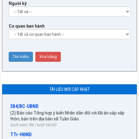
Người ký
Cơ quan ban hành
9/BC-BVHXH
(5) Báo cáo thẩm tra báo cáo của UBND xã về công tác tiếp
công dân, giải quyết khiếu nại, tố cáo và phòng, chống tham
nhũng, tiêu cực 6 tháng đầu năm 2026
TÀI LIỆU MỚI CẬP NHẬT
lượt xem: 503 | lượt tải:253
384/BC-UBND
(2) Báo cáo Tổng hợp ý kiến Nhân dân đối với Đề án sắp xếp
thôn, bản trên địa bàn xã Tuần Giáo
lượt xem: 86 | lượt tải:60
TTr-HĐND
(2) TỜ TRÌNH Về việc thông qua Nghị quyết thành lập Đoàn