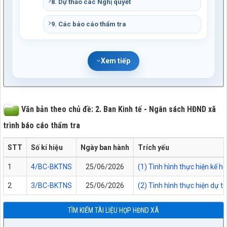
8. Dự thảo các Nghị quyết
9. Các báo cáo thẩm tra
Xem tiếp
Văn bản theo chủ đề: 2. Ban Kinh tế - Ngân sách HĐND xã
trình báo cáo thẩm tra
STT
Số kí hiệu
Ngày ban hành
Trích yếu
1
4/BC-BKTNS
25/06/2026
(1) Tình hình thực hiện kế 
2
3/BC-BKTNS
25/06/2026
(2) Tình hình thực hiện dự 
TÌM KIẾM TÀI LIỆU HỌP HĐND XÃ