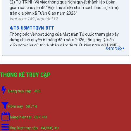
giám sát chuyên đề “Việc thực hiện chính sách bảo trợ xã hội
trên địa bàn xã Tuần Giáo năm 2026”
lượt xem: 149 | lượt tải:112
4/TB-UBMTTQVN-BTT
Thông báo về hoạt động của Mặt trận Tổ quốc tham gia xây
dựng chính quyền 6 tháng đầu năm 2026, tổng hợp ý kiến,
kiến nghị của cử tri và nhân dân; đề xuất, kiến nghị với HĐND,
Xem tiếp
UBND xã.
lượt xem: 237 | lượt tải:61
1737/TTr-UBND
(6) Tờ trình chấp thuận chủ trương dự án đầu tư xây dựng
THỐNG KÊ TRUY CẬP
khởi công mới năm 2026, dự án: Đầu tư xây dựng các hạng
mục hạ tầng đô thị (vỉa hè, cây xanh…)
lượt xem: 85 | lượt tải:59
Đang truy cập
420
6/BC-BKTNS
(2) Báo cáo thẩm tra dự thảo Ngị quyết danh mục công trình
Hôm nay
68,714
dự kiến thực hiện năm 2026
lượt xem: 148 | lượt tải:88
Tháng hiện tại
637,741
1740/BC-UBND
Tổng lượt truy cập
84,508,181
(1) Báo cáo trả lời ý kiến và kết quả giải quyết các kiến nghị