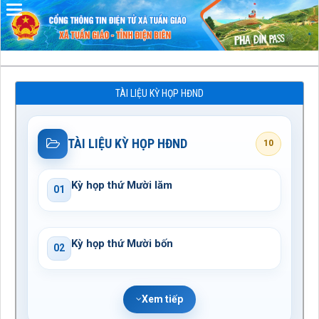
Đã kết nối EMC
TÀI LIỆU KỲ HỌP HĐND
TÀI LIỆU KỲ HỌP HĐND
10
Kỳ họp thứ Mười lăm
01
Kỳ họp thứ Mười bốn
02
Xem tiếp