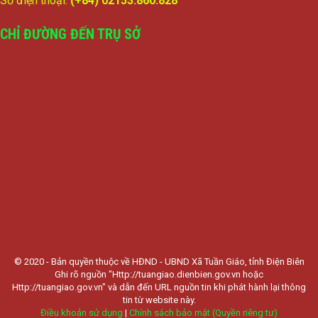
Số điện thoại:
(+84) 02153.860.828
CHỈ ĐƯỜNG ĐẾN TRỤ SỞ
© 2020 - Bản quyền thuộc về HĐND - UBND Xã Tuần Giáo, tỉnh Điện Biên
Ghi rõ nguồn "Http://tuangiao.dienbien.gov.vn hoặc
Http://tuangiao.gov.vn" và dẫn đến URL nguồn tin khi phát hành lại thông
tin từ website này.
Điều khoản sử dụng
|
Chính sách bảo mật (Quyền riêng tư)