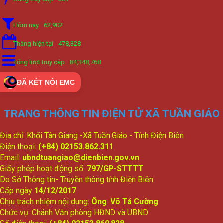
Hôm nay
62,902
Tháng hiện tại
478,328
Tổng lượt truy cập
84,348,768
ĐÃ KẾT NỐI EMC
TRANG THÔNG TIN ĐIỆN TỬ XÃ TUẦN GIÁO
Địa chỉ: Khối Tân Giang -Xã Tuần Giáo - Tỉnh Điện Biên
Điện thoại:
(+84) 02153.862.311
Email:
ubndtuangiao@dienbien.gov.vn
Giấy phép hoạt động số:
797/GP-STTTT
Do Sở Thông tin- Truyền thông tỉnh Điện Biên
Cấp ngày
14/12/2017
Chịu trách nhiệm nội dung:
Ông Võ Tá Cường
Chức vụ: Chánh Văn phòng HĐND và UBND