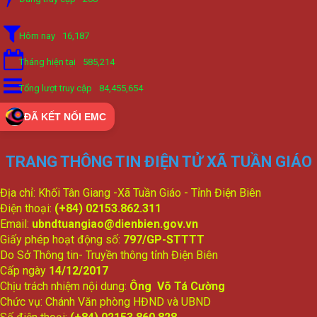
Hôm nay
16,187
Tháng hiện tại
585,214
Tổng lượt truy cập
84,455,654
ĐÃ KẾT NỐI EMC
TRANG THÔNG TIN ĐIỆN TỬ XÃ TUẦN GIÁO
Địa chỉ: Khối Tân Giang -Xã Tuần Giáo - Tỉnh Điện Biên
Điện thoại:
(+84) 02153.862.311
Email:
ubndtuangiao@dienbien.gov.vn
Giấy phép hoạt động số:
797/GP-STTTT
Do Sở Thông tin- Truyền thông tỉnh Điện Biên
Cấp ngày
14/12/2017
Chịu trách nhiệm nội dung:
Ông Võ Tá Cường
Chức vụ: Chánh Văn phòng HĐND và UBND