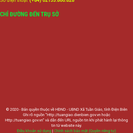
Số điện thoại:
(+84) 02153.860.828
CHỈ ĐƯỜNG ĐẾN TRỤ SỞ
© 2020 - Bản quyền thuộc về HĐND - UBND Xã Tuần Giáo, tỉnh Điện Biên
Ghi rõ nguồn "Http://tuangiao.dienbien.gov.vn hoặc
Http://tuangiao.gov.vn" và dẫn đến URL nguồn tin khi phát hành lại thông
tin từ website này.
Điều khoản sử dụng
|
Chính sách bảo mật (Quyền riêng tư)