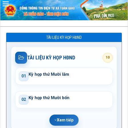
Đã kết nối EMC
TÀI LIỆU KỲ HỌP HĐND
TÀI LIỆU KỲ HỌP HĐND
10
Kỳ họp thứ Mười lăm
01
Kỳ họp thứ Mười bốn
02
Xem tiếp