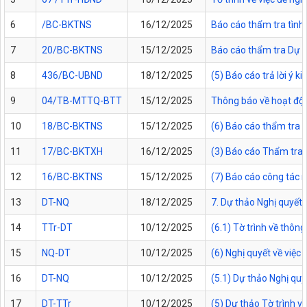
6
/BC-BKTNS
16/12/2025
Báo cáo thẩm tra tình 
7
20/BC-BKTNS
15/12/2025
Báo cáo thẩm tra Dự t
8
436/BC-UBND
18/12/2025
(5) Báo cáo trả lời ý k
9
04/TB-MTTQ-BTT
15/12/2025
Thông báo về hoạt độ
10
18/BC-BKTNS
15/12/2025
(6) Báo cáo thẩm tra 
11
17/BC-BKTXH
16/12/2025
(3) Báo cáo Thẩm tra 
12
16/BC-BKTNS
15/12/2025
(7) Báo cáo công tác 
13
DT-NQ
18/12/2025
7. Dự thảo Nghị quyết
14
TTr-DT
10/12/2025
(6.1) Tờ trình về thô
15
NQ-DT
10/12/2025
(6) Nghị quyết về việ
16
DT-NQ
10/12/2025
(5.1) Dự thảo Nghị qu
17
DT-TTr
10/12/2025
(5) Dự thảo Tờ trình 