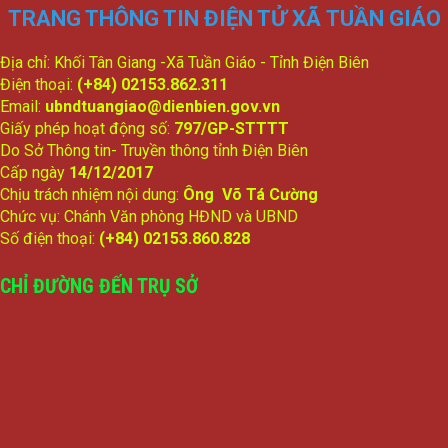
TRANG THÔNG TIN ĐIỆN TỬ XÃ TUẦN GIÁO
và Đào tạo năm học 2026-2027
lượt xem: 123 | lượt tải:82
Địa chỉ: Khối Tân Giang -Xã Tuần Giáo - Tỉnh Điện Biên
349/BC-UBND
Điện thoại:
(+84) 02153.862.311
(2) Báo cáo công tác tiếp công dân giải quyết khiếu nại, tố cáo
Email:
ubndtuangiao@dienbien.gov.vn
và phòng chống tham nhũng, tiêu cực 6 tháng đầu năm
2026; phương hướng, nhiệm vụ 6 tháng cuối năm 2026
Giấy phép hoạt động số:
797/GP-STTTT
lượt xem: 200 | lượt tải:128
Do Sở Thông tin- Truyền thông tỉnh Điện Biên
Cấp ngày
14/12/2017
342/BC-UBND
Chịu trách nhiệm nội dung:
Ông Võ Tá Cường
(1) Về tình hình thực hiện Kế hoạch phát triển kinh tế-xã hội,
Chức vụ: Chánh Văn phòng HĐND và UBND
đảm bảo quốc phòng-an ninh trong 6 tháng đầu năm; nhiệm
vụ, giải pháp trọng tâm 6 tháng cuối năm 2026
Số điện thoại:
(+84) 02153.860.828
lượt xem: 141 | lượt tải:118
CHỈ ĐƯỜNG ĐẾN TRỤ SỞ
1665/TTr-UBND
(4) Tờ trình Đề nghị ban hành Nghị quyết quyết định các biện
pháp bảo đảm thực hiện dân chủ ở cơ sở trên địa bàn xã
Tuần Giáo
lượt xem: 154 | lượt tải:82
3/BC-BKTNS
(2) Tình hình thực hiện dự toán thu, chi ngân sách 6 tháng
đầu năm và nhiệm vụ, giải pháp 6 tháng cuối năm 2026.