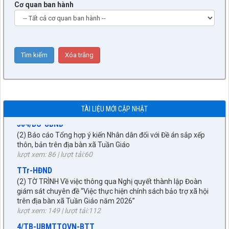
Cơ quan ban hành
9/BC-BVHXH
(5) Báo cáo thẩm tra báo cáo của UBND xã về công tác tiếp
công dân, giải quyết khiếu nại, tố cáo và phòng, chống tham
nhũng, tiêu cực 6 tháng đầu năm 2026
lượt xem: 503 | lượt tải:253
TÀI LIỆU MỚI CẬP NHẬT
384/BC-UBND
(2) Báo cáo Tổng hợp ý kiến Nhân dân đối với Đề án sắp xếp
thôn, bản trên địa bàn xã Tuần Giáo
lượt xem: 86 | lượt tải:60
TTr-HĐND
(2) TỜ TRÌNH Về việc thông qua Nghị quyết thành lập Đoàn
giám sát chuyên đề “Việc thực hiện chính sách bảo trợ xã hội
trên địa bàn xã Tuần Giáo năm 2026”
lượt xem: 149 | lượt tải:112
4/TB-UBMTTQVN-BTT