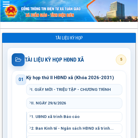
Đã kết nối EMC
TÀI LIỆU KỲ HỌP
TÀI LIỆU KỲ HỌP HĐND XÃ
5
Kỳ họp thứ II HĐND xã (Khóa 2026-2031)
01
I. GIẤY MỜI - TRIỆU TẬP - CHƯƠNG TRÌNH
II. NGÀY 29/6/2026
1. UBND xã trình Báo cáo
2. Ban Kinh tế - Ngân sách HĐND xã trình...