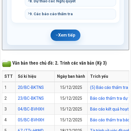
8. Dự thảo các Nghị quyết
9. Các báo cáo thẩm tra
Xem tiếp
Văn bản theo chủ đề: 2. Trình các văn bản (Kỳ 3)
STT
Số kí hiệu
Ngày ban hành
Trích yếu
1
20/BC-BKTNS
15/12/2025
(5) Báo cáo thẩm tra 
2
23/BC-BKTNS
15/12/2025
Báo cáo thẩm tra dự 
3
04/BC-BVHXH
15/12/2025
Báo cáo kết quả hoạt 
4
05/BC-BVHXH
15/12/2025
Báo cáo thẩm tra báo 
5
67 /TTr-HĐND
18/12/2025
Tờ trình về việc đề ng