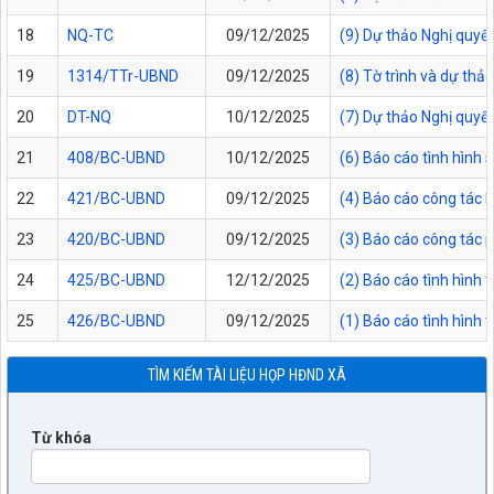
18
NQ-TC
09/12/2025
(9) Dự thảo Nghị quyế
19
1314/TTr-UBND
09/12/2025
(8) Tờ trình và dự th
20
DT-NQ
10/12/2025
(7) Dự thảo Nghị quyết
21
408/BC-UBND
10/12/2025
(6) Báo cáo tình hìn
22
421/BC-UBND
09/12/2025
(4) Báo cáo công tác 
23
420/BC-UBND
09/12/2025
(3) Báo cáo công tác 
24
425/BC-UBND
12/12/2025
(2) Báo cáo tình hình
25
426/BC-UBND
09/12/2025
(1) Báo cáo tình hình 
TÌM KIẾM TÀI LIỆU HỌP HĐND XÃ
Từ khóa