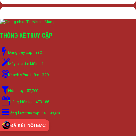
THỐNG KÊ TRUY CẬP
Đang truy cập
330
Máy chủ tìm kiếm
1
Khách viếng thăm
329
Hôm nay
57,760
Tháng hiện tại
473,186
Tổng lượt truy cập
84,343,626
ĐÃ KẾT NỐI EMC