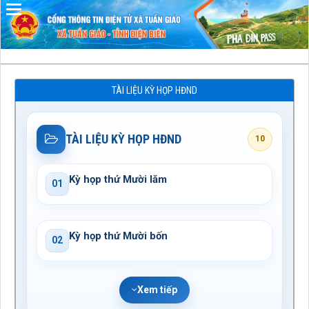
Đã kết nối EMC
TÀI LIỆU KỲ HỌP HĐND
TÀI LIỆU KỲ HỌP HĐND
10
Kỳ họp thứ Mười lăm
01
Kỳ họp thứ Mười bốn
02
Xem tiếp