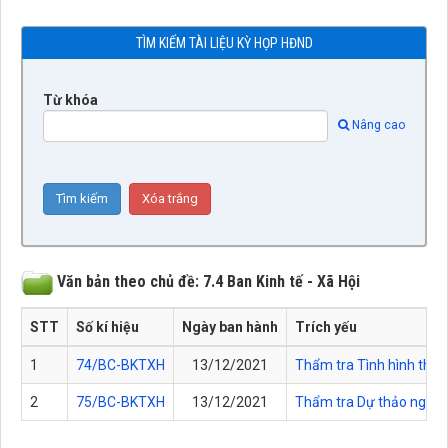
TÌM KIẾM TÀI LIỆU KỲ HỌP HĐND
Từ khóa
Nâng cao
Văn bản theo chủ đề: 7.4 Ban Kinh tế - Xã Hội
STT
Số kí hiệu
Ngày ban hành
Trích yếu
1
74/BC-BKTXH
13/12/2021
Thẩm tra Tình hình thực
2
75/BC-BKTXH
13/12/2021
Thẩm tra Dự thảo nghị 