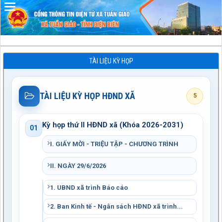
Đã kết nối EMC
TÀI LIỆU KỲ HỌP
TÀI LIỆU KỲ HỌP HĐND XÃ
5
Kỳ họp thứ II HĐND xã (Khóa 2026-2031)
01
I. GIẤY MỜI - TRIỆU TẬP - CHƯƠNG TRÌNH
II. NGÀY 29/6/2026
1. UBND xã trình Báo cáo
2. Ban Kinh tế - Ngân sách HĐND xã trình...