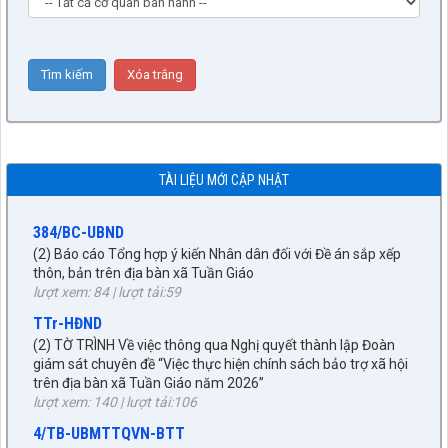
9/BC-BVHXH
(5) Báo cáo thẩm tra báo cáo của UBND xã về công tác tiếp
công dân, giải quyết khiếu nại, tố cáo và phòng, chống tham
nhũng, tiêu cực 6 tháng đầu năm 2026
TÀI LIỆU MỚI CẬP NHẬT
lượt xem: 494 | lượt tải:250
384/BC-UBND
(2) Báo cáo Tổng hợp ý kiến Nhân dân đối với Đề án sắp xếp
thôn, bản trên địa bàn xã Tuần Giáo
lượt xem: 84 | lượt tải:59
TTr-HĐND
(2) TỜ TRÌNH Về việc thông qua Nghị quyết thành lập Đoàn
giám sát chuyên đề “Việc thực hiện chính sách bảo trợ xã hội
trên địa bàn xã Tuần Giáo năm 2026”
lượt xem: 140 | lượt tải:106
4/TB-UBMTTQVN-BTT
Thông báo về hoạt động của Mặt trận Tổ quốc tham gia xây