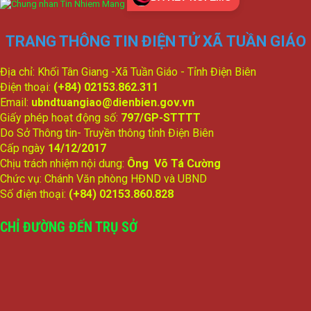
và Đào tạo năm học 2026-2027
lượt xem: 117 | lượt tải:77
TRANG THÔNG TIN ĐIỆN TỬ XÃ TUẦN GIÁO
349/BC-UBND
(2) Báo cáo công tác tiếp công dân giải quyết khiếu nại, tố cáo
và phòng chống tham nhũng, tiêu cực 6 tháng đầu năm
Địa chỉ: Khối Tân Giang -Xã Tuần Giáo - Tỉnh Điện Biên
2026; phương hướng, nhiệm vụ 6 tháng cuối năm 2026
Điện thoại:
(+84) 02153.862.311
lượt xem: 199 | lượt tải:122
Email:
ubndtuangiao@dienbien.gov.vn
342/BC-UBND
Giấy phép hoạt động số:
797/GP-STTTT
(1) Về tình hình thực hiện Kế hoạch phát triển kinh tế-xã hội,
Do Sở Thông tin- Truyền thông tỉnh Điện Biên
đảm bảo quốc phòng-an ninh trong 6 tháng đầu năm; nhiệm
Cấp ngày
14/12/2017
vụ, giải pháp trọng tâm 6 tháng cuối năm 2026
Chịu trách nhiệm nội dung:
Ông Võ Tá Cường
lượt xem: 134 | lượt tải:117
Chức vụ: Chánh Văn phòng HĐND và UBND
1665/TTr-UBND
Số điện thoại:
(+84) 02153.860.828
(4) Tờ trình Đề nghị ban hành Nghị quyết quyết định các biện
pháp bảo đảm thực hiện dân chủ ở cơ sở trên địa bàn xã
CHỈ ĐƯỜNG ĐẾN TRỤ SỞ
Tuần Giáo
lượt xem: 146 | lượt tải:79
3/BC-BKTNS
(2) Tình hình thực hiện dự toán thu, chi ngân sách 6 tháng
đầu năm và nhiệm vụ, giải pháp 6 tháng cuối năm 2026.
lượt xem: 413 | lượt tải:191