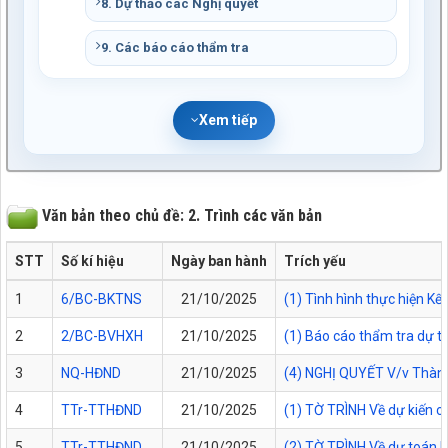
8. Dự thảo các Nghị quyết
9. Các báo cáo thẩm tra
Xem tiếp
Văn bản theo chủ đề: 2. Trình các văn bản
STT
Số kí hiệu
Ngày ban hành
Trích yếu
1
6/BC-BKTNS
21/10/2025
(1) Tình hình thực hiện K
2
2/BC-BVHXH
21/10/2025
(1) Báo cáo thẩm tra dự t
3
NQ-HĐND
21/10/2025
(4) NGHỊ QUYẾT V/v Thành 
4
TTr-TTHĐND
21/10/2025
(1) TỜ TRÌNH Về dự kiến 
5
TTr-TTHĐND
21/10/2025
(2) TỜ TRÌNH Về dự toán 