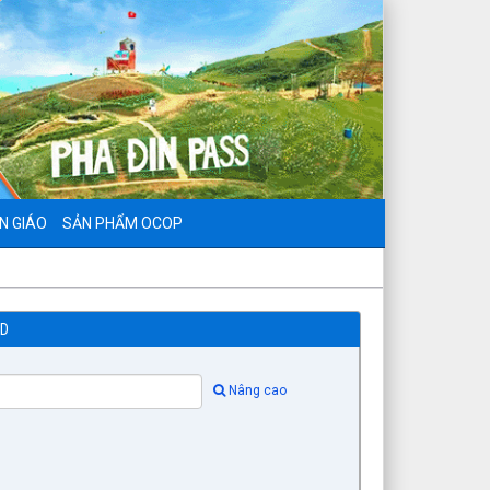
N GIÁO
SẢN PHẨM OCOP
ND
Nâng cao