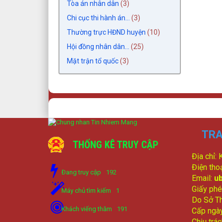
Tòa án nhân dân
(3)
Chi cục thi hành án...
(3)
Thường trực HĐND huyện
(10)
Hội đồng nhân dân...
(25)
Mặt trận tổ quốc
(3)
TRA
THỐNG KÊ TRUY CẬP
Địa chỉ:
Điện tho
Đang truy cập
192
Email:
u
Giấy phé
Máy chủ tìm kiếm
1
Do Sở Th
Khách viếng thăm
191
Cấp ngà
Chịu trá