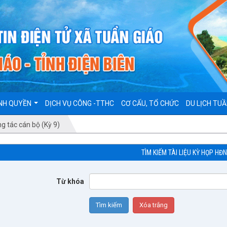
NH QUYỀN
DỊCH VỤ CÔNG -TTHC
CƠ CẤU, TỔ CHỨC
DU LỊCH TUẦ
ng tác cán bộ (Kỳ 9)
TÌM KIẾM TÀI LIỆU KỲ HỌP HĐ
Từ khóa