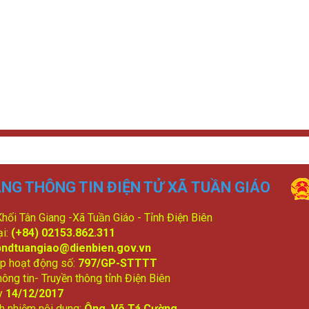
NG THÔNG TIN ĐIỆN TỬ XÃ TUẦN GIÁO
 Khối Tân Giang -Xã Tuần Giáo - Tỉnh Điện Biên
ại:
(+84) 02153.862.311
bndtuangiao@dienbien.gov.vn
p hoạt động số:
797/GP-STTTT
ông tin- Truyền thông tỉnh Điện Biên
y
14/12/2017
ch nhiệm nội dung:
Ông Võ Tá Cường