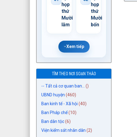
họp
họp
thứ
thứ
Mười
Mười
lăm
bốn
Xem tiếp
TÌM THEO NƠI SOẠN THẢO
-- Tất cả cơ quan ban...
()
UBND huyện
(460)
Ban kinh tế - Xã hội
(40)
Ban Pháp chế
(10)
Ban dân tộc
(6)
Viện kiểm sát nhân dân
(2)