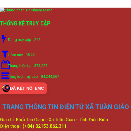
THỐNG KÊ TRUY CẬP
Đang truy cập
242
Hôm nay
35,221
Tháng hiện tại
373,927
Tổng lượt truy cập
84,244,367
ĐÃ KẾT NỐI EMC
TRANG THÔNG TIN ĐIỆN TỬ XÃ TUẦN GIÁO
Địa chỉ: Khối Tân Giang -Xã Tuần Giáo - Tỉnh Điện Biên
Điện thoại:
(+84) 02153.862.311