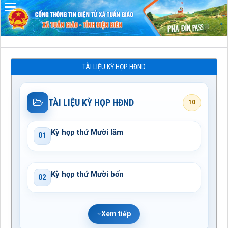
Đã kết nối EMC
TÀI LIỆU KỲ HỌP HĐND
TÀI LIỆU KỲ HỌP HĐND
10
Kỳ họp thứ Mười lăm
01
Kỳ họp thứ Mười bốn
02
Xem tiếp