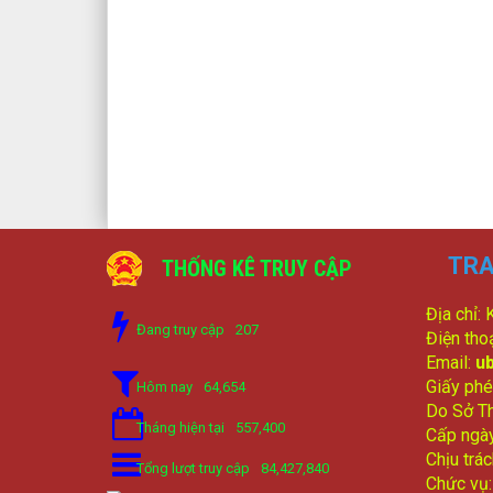
TRA
THỐNG KÊ TRUY CẬP
Địa chỉ:
Đang truy cập
207
Điện tho
Email:
u
Giấy phé
Hôm nay
64,654
Do Sở Th
Tháng hiện tại
557,400
Cấp ngà
Chịu trá
Tổng lượt truy cập
84,427,840
Chức vụ