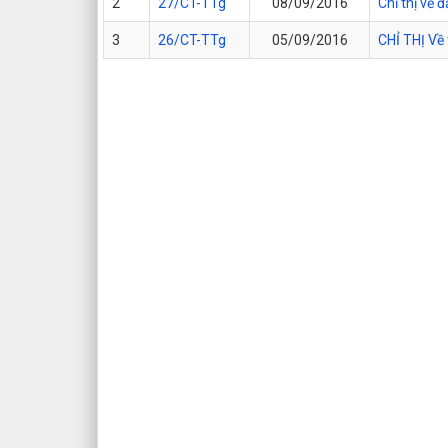
2
27/CT-TTg
08/09/2016
Chỉ thị về
3
26/CT-TTg
05/09/2016
CHỈ THỊ Về