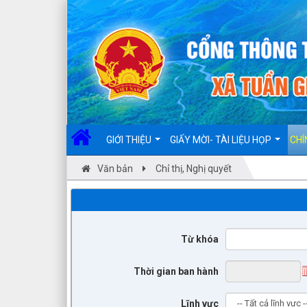
Đã kết nối EMC
GIỚI THIỆU
GIẤY MỜI- TÀI LIỆU HỌP
CHÍ
Văn bản
Chỉ thị, Nghị quyết
Từ khóa
Thời gian ban hành
Lĩnh vực