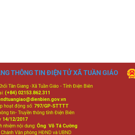
NG THÔNG TIN ĐIỆN TỬ XÃ TUẦN GIÁO
 Khối Tân Giang -Xã Tuần Giáo - Tỉnh Điện Biên
ại:
(+84) 02153.862.311
bndtuangiao@dienbien.gov.vn
p hoạt động số:
797/GP-STTTT
ông tin- Truyền thông tỉnh Điện Biên
y
14/12/2017
ch nhiệm nội dung:
Ông Võ Tá Cường
: Chánh Văn phòng HĐND và UBND