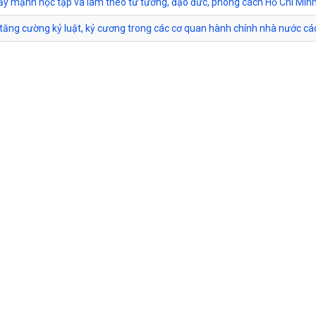
 đẩy mạnh học tập và làm theo tư tưởng, đạo đức, phong cách Hồ Chí Min
 tăng cường kỷ luật, kỷ cương trong các cơ quan hành chính nhà nước cá