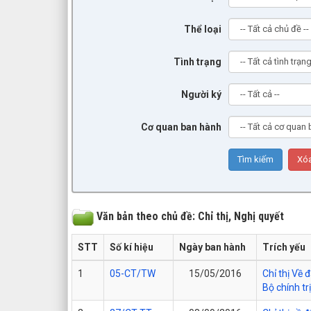
Thể loại
Tình trạng
Người ký
Cơ quan ban hành
Văn bản theo chủ đề: Chỉ thị, Nghị quyết
STT
Số kí hiệu
Ngày ban hành
Trích yếu
1
05-CT/TW
15/05/2016
Chỉ thị Về
Bộ chính trị