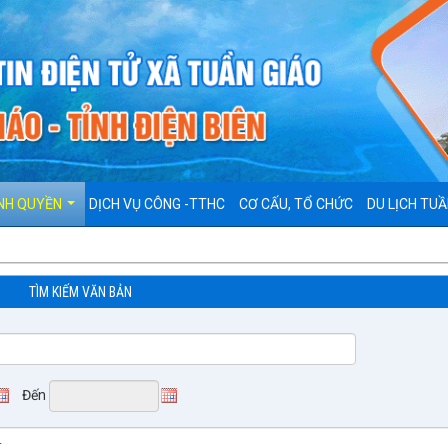
NH QUYỀN
DỊCH VỤ CÔNG -TTHC
CƠ CẤU, TỔ CHỨC
DU LỊCH TUẦ
TÌM KIẾM VĂN BẢN
Đến