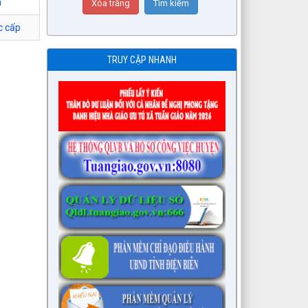
h
c cấp
TRUY CẬP NHANH