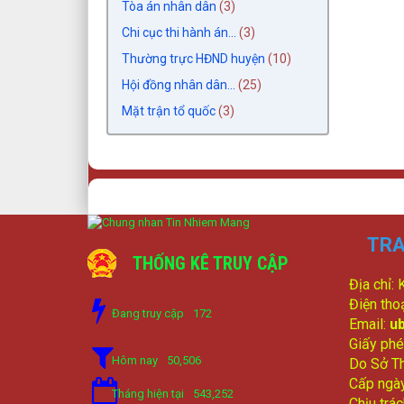
Tòa án nhân dân
(3)
Chi cục thi hành án...
(3)
Thường trực HĐND huyện
(10)
Hội đồng nhân dân...
(25)
Mặt trận tổ quốc
(3)
TRA
THỐNG KÊ TRUY CẬP
Địa chỉ:
Điện tho
Đang truy cập
172
Email:
u
Giấy phé
Hôm nay
50,506
Do Sở Th
Cấp ngà
Tháng hiện tại
543,252
Chịu trá