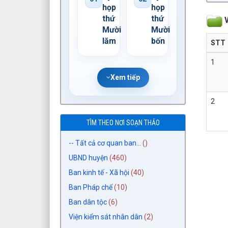
họp
họp
thứ
thứ
V
Mười
Mười
lăm
bốn
STT
1
Xem tiếp
2
TÌM THEO NƠI SOẠN THẢO
-- Tất cả cơ quan ban...
()
UBND huyện
(460)
Ban kinh tế - Xã hội
(40)
Ban Pháp chế
(10)
Ban dân tộc
(6)
Viện kiểm sát nhân dân
(2)