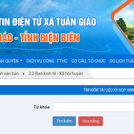
NH QUYỀN
DỊCH VỤ CÔNG -TTHC
CƠ CẤU, TỔ CHỨC
DU LỊCH TUẦ
ình văn bản
2.2 Ban kinh tế - Xã hội huyện
TÌM KIẾM TÀI LIỆU KỲ HỌP HĐ
Từ khóa