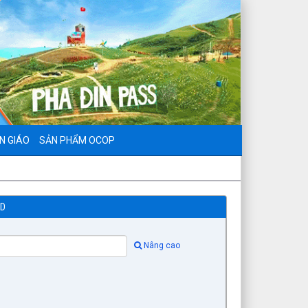
N GIÁO
SẢN PHẨM OCOP
ND
Nâng cao