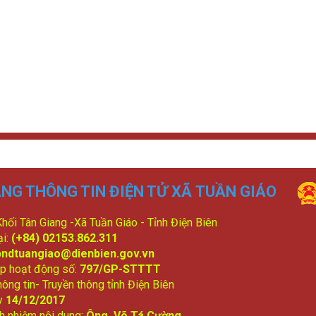
NG THÔNG TIN ĐIỆN TỬ XÃ TUẦN GIÁO
 Khối Tân Giang -Xã Tuần Giáo - Tỉnh Điện Biên
ại:
(+84) 02153.862.311
bndtuangiao@dienbien.gov.vn
p hoạt động số:
797/GP-STTTT
ông tin- Truyền thông tỉnh Điện Biên
y
14/12/2017
ch nhiệm nội dung:
Ông Võ Tá Cường