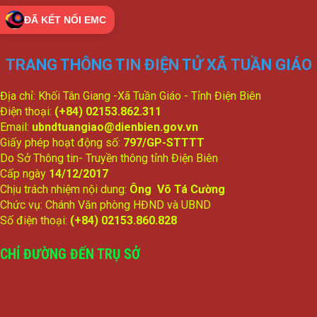
ĐÃ KẾT NỐI EMC
TRANG THÔNG TIN ĐIỆN TỬ XÃ TUẦN GIÁO
Địa chỉ: Khối Tân Giang -Xã Tuần Giáo - Tỉnh Điện Biên
Điện thoại:
(+84) 02153.862.311
Email:
ubndtuangiao@dienbien.gov.vn
Giấy phép hoạt động số:
797/GP-STTTT
Do Sở Thông tin- Truyền thông tỉnh Điện Biên
Cấp ngày
14/12/2017
Chịu trách nhiệm nội dung:
Ông Võ Tá Cường
Chức vụ: Chánh Văn phòng HĐND và UBND
Số điện thoại:
(+84) 02153.860.828
CHỈ ĐƯỜNG ĐẾN TRỤ SỞ