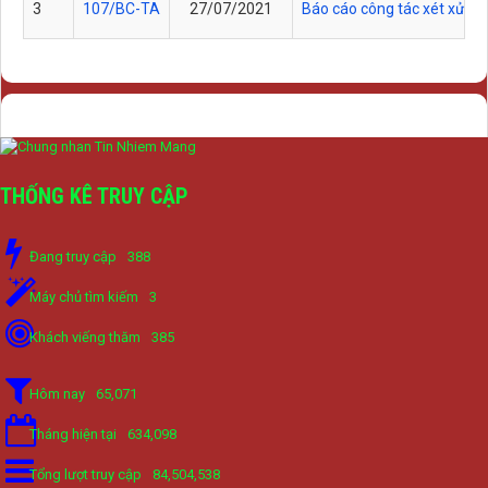
3
107/BC-TA
27/07/2021
Báo cáo công tác xét xử
THỐNG KÊ TRUY CẬP
Đang truy cập
388
Máy chủ tìm kiếm
3
Khách viếng thăm
385
Hôm nay
65,071
Tháng hiện tại
634,098
Tổng lượt truy cập
84,504,538