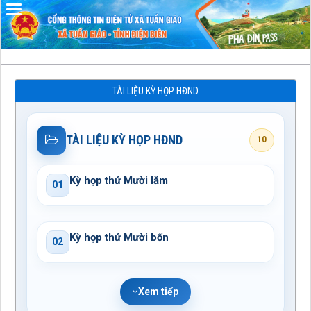
Đã kết nối EMC
TÀI LIỆU KỲ HỌP HĐND
TÀI LIỆU KỲ HỌP HĐND
10
Kỳ họp thứ Mười lăm
01
Kỳ họp thứ Mười bốn
02
Xem tiếp