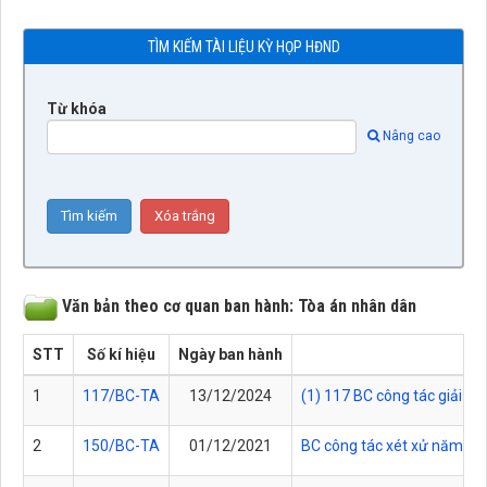
TÌM KIẾM TÀI LIỆU KỲ HỌP HĐND
Từ khóa
Nâng cao
Văn bản theo cơ quan ban hành: Tòa án nhân dân
STT
Số kí hiệu
Ngày ban hành
1
117/BC-TA
13/12/2024
(1) 117 BC công tác giải q
2
150/BC-TA
01/12/2021
BC công tác xét xử năm 2