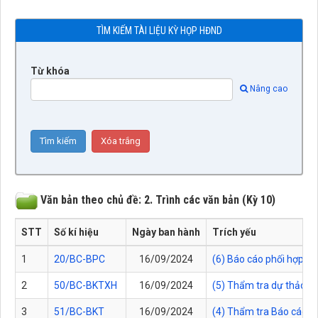
TÌM KIẾM TÀI LIỆU KỲ HỌP HĐND
Từ khóa
Nâng cao
Văn bản theo chủ đề: 2. Trình các văn bản (Kỳ 10)
STT
Số kí hiệu
Ngày ban hành
Trích yếu
1
20/BC-BPC
16/09/2024
(6) Báo cáo phối hợp t
2
50/BC-BKTXH
16/09/2024
(5) Thẩm tra dự thảo Ng
3
51/BC-BKT
16/09/2024
(4) Thẩm tra Báo cáo tì