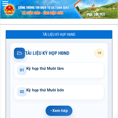
Đã kết nối EMC
TÀI LIỆU KỲ HỌP HĐND
TÀI LIỆU KỲ HỌP HĐND
10
Kỳ họp thứ Mười lăm
01
Kỳ họp thứ Mười bốn
02
Xem tiếp