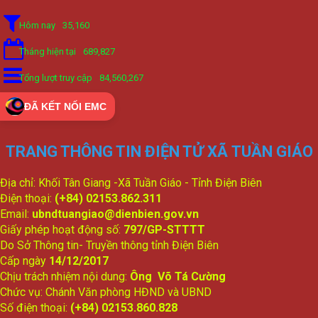
Hôm nay
35,160
Tháng hiện tại
689,827
Tổng lượt truy cập
84,560,267
ĐÃ KẾT NỐI EMC
TRANG THÔNG TIN ĐIỆN TỬ XÃ TUẦN GIÁO
Địa chỉ: Khối Tân Giang -Xã Tuần Giáo - Tỉnh Điện Biên
Điện thoại:
(+84) 02153.862.311
Email:
ubndtuangiao@dienbien.gov.vn
Giấy phép hoạt động số:
797/GP-STTTT
Do Sở Thông tin- Truyền thông tỉnh Điện Biên
Cấp ngày
14/12/2017
Chịu trách nhiệm nội dung:
Ông Võ Tá Cường
Chức vụ: Chánh Văn phòng HĐND và UBND
Số điện thoại:
(+84) 02153.860.828