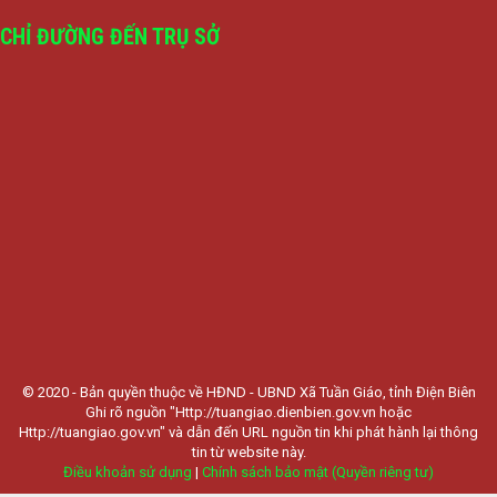
CHỈ ĐƯỜNG ĐẾN TRỤ SỞ
© 2020 - Bản quyền thuộc về HĐND - UBND Xã Tuần Giáo, tỉnh Điện Biên
Ghi rõ nguồn "Http://tuangiao.dienbien.gov.vn hoặc
Http://tuangiao.gov.vn" và dẫn đến URL nguồn tin khi phát hành lại thông
tin từ website này.
Điều khoản sử dụng
|
Chính sách bảo mật (Quyền riêng tư)