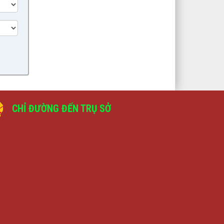
chi ngân sách 6 tháng đầu năm và
nhiệm vụ, giải pháp 6 tháng cuối
năm 2026.
lượt xem: 412 | lượt tải:190
4/BC-BKTNS
(1) Tình hình thực hiện kế hoạch
phát triển kinh tế - xã hội, đảm bảo
quốc phòng - an ninh 06 tháng đầu
năm; Nhiệm vụ, giải pháp trọng tâm
06 tháng cuối năm 2026
lượt xem: 322 | lượt tải:195
CHỈ ĐƯỜNG ĐẾN TRỤ SỞ
5/BC-BKTNS
(1) Thẩm tra Dự thảo Nghị quyết
điều chỉnh chỉ tiêu phát triển kinh tế
- xã hội, đảm bảo Quốc phòng - An
ninh năm 2026 tại Nghị quyết số
38/NQ-HĐND ngày 19/12/2025 của
HĐND xã Tuần Giáo
lượt xem: 145 | lượt tải:120
8/BC-BVHXH
(2) Báo cáo Thẩm tra dự thảo Nghị
quyết phê duyệt Kế hoạch phát triển