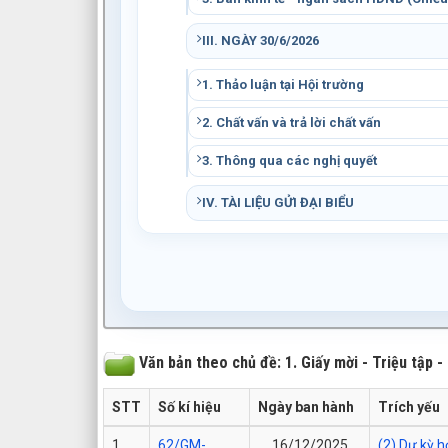
III. NGÀY 30/6/2026
1. Thảo luận tại Hội trường
2. Chất vấn và trả lời chất vấn
3. Thông qua các nghị quyết
IV. TÀI LIỆU GỬI ĐẠI BIỂU
Văn bản theo chủ đề: 1. Giấy mời - Triệu tập -
STT
Số kí hiệu
Ngày ban hành
Trích yếu
1
62/GM-
16/12/2025
(2) Dự kỳ 