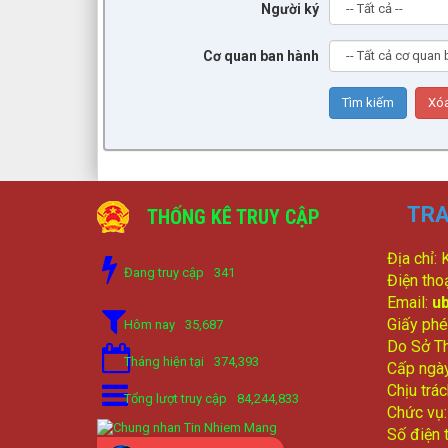
Người ký
Cơ quan ban hành
TRA
THỐNG KÊ TRUY CẬP
Địa chỉ:
Đang truy cập
341
Điện tho
Email:
u
Giấy phé
Hôm nay
35,687
Do Sở Th
Tháng hiện tại
374,393
Cấp ngà
Chịu trá
Tổng lượt truy cập
84,244,833
Chức vụ
Số điện 