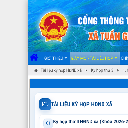
Đã kết nối EMC
GIỚI THIỆU
GIẤY MỜI- TÀI LIỆU HỌP
CHÍ
Tài liệu kỳ họp HĐND xã
Kỳ họp thứ 3
1. 
TÀI LIỆU KỲ HỌP HĐND XÃ
Kỳ họp thứ II HĐND xã (Khóa 2026-
01