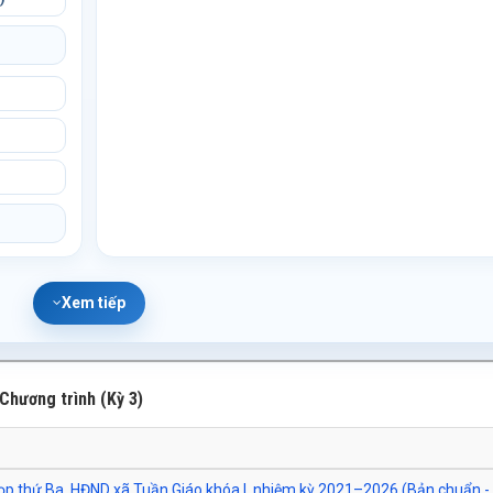
Xem tiếp
 Chương trình (Kỳ 3)
họp thứ Ba, HĐND xã Tuần Giáo khóa I, nhiệm kỳ 2021–2026 (Bản chuẩn - G