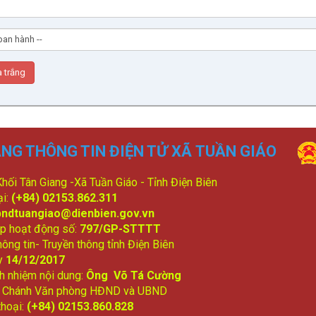
NG THÔNG TIN ĐIỆN TỬ XÃ TUẦN GIÁO
 Khối Tân Giang -Xã Tuần Giáo - Tỉnh Điện Biên
ại:
(+84) 02153.862.311
bndtuangiao@dienbien.gov.vn
p hoạt động số:
797/GP-STTTT
ông tin- Truyền thông tỉnh Điện Biên
y
14/12/2017
ch nhiệm nội dung:
Ông Võ Tá Cường
: Chánh Văn phòng HĐND và UBND
thoại:
(+84) 02153.860.828