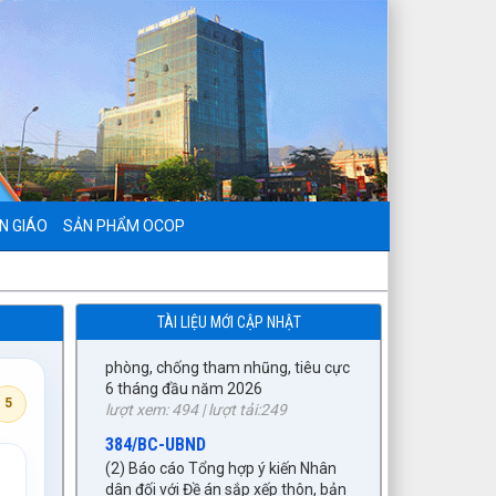
N GIÁO
SẢN PHẨM OCOP
9/BC-BVHXH
(5) Báo cáo thẩm tra báo cáo của
UBND xã về công tác tiếp công dân,
TÀI LIỆU MỚI CẬP NHẬT
giải quyết khiếu nại, tố cáo và
phòng, chống tham nhũng, tiêu cực
6 tháng đầu năm 2026
lượt xem: 494 | lượt tải:249
5
384/BC-UBND
(2) Báo cáo Tổng hợp ý kiến Nhân
dân đối với Đề án sắp xếp thôn, bản
trên địa bàn xã Tuần Giáo