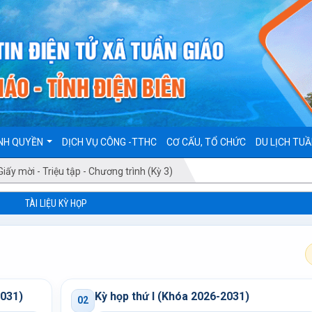
NH QUYỀN
DỊCH VỤ CÔNG -TTHC
CƠ CẤU, TỔ CHỨC
DU LỊCH TUẦ
Giấy mời - Triệu tập - Chương trình (Kỳ 3)
TÀI LIỆU KỲ HỌP
2031)
Kỳ họp thứ I (Khóa 2026-2031)
02