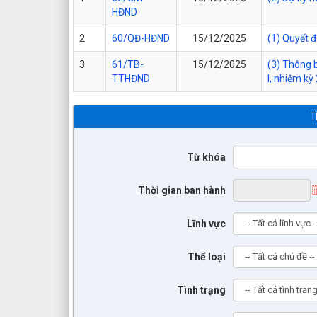
HĐND
2
60/QĐ-HĐND
15/12/2025
(1) Quyết đ
3
61/TB-
15/12/2025
(3) Thông 
TTHĐND
I, nhiệm k
T
Từ khóa
Thời gian ban hành
Lĩnh vực
Thể loại
Tình trạng