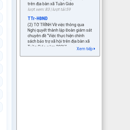
lượt xem: 83 | lượt tải:59
TTr-HĐND
(2) TỜ TRÌNH Về việc thông qua
Nghị quyết thành lập Đoàn giám sát
chuyên đề “Việc thực hiện chính
sách bảo trợ xã hội trên địa bàn xã
Tuần Giáo năm 2026”
lượt xem: 139 | lượt tải:106
Xem tiếp
4/TB-UBMTTQVN-BTT
Thông báo về hoạt động của Mặt
trận Tổ quốc tham gia xây dựng
chính quyền 6 tháng đầu năm 2026,
tổng hợp ý kiến, kiến nghị của cử tri
và nhân dân; đề xuất, kiến nghị với
HĐND, UBND xã.
lượt xem: 224 | lượt tải:54
1737/TTr-UBND
(6) Tờ trình chấp thuận chủ trương
dự án đầu tư xây dựng khởi công
mới năm 2026, dự án: Đầu tư xây
dựng các hạng mục hạ tầng đô thị