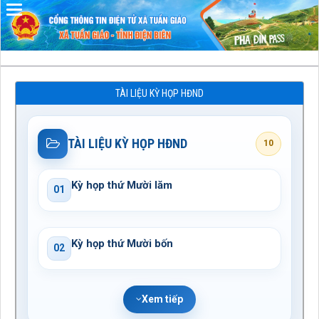
Đã kết nối EMC
TÀI LIỆU KỲ HỌP HĐND
TÀI LIỆU KỲ HỌP HĐND
10
Kỳ họp thứ Mười lăm
01
Kỳ họp thứ Mười bốn
02
Xem tiếp