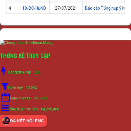
4
18/BC-HĐND
27/07/2021
Báo cáo Tổng hợp ý kiến,
THỐNG KÊ TRUY CẬP
Đang truy cập
250
Hôm nay
10,542
Tháng hiện tại
425,968
Tổng lượt truy cập
84,296,408
ĐÃ KẾT NỐI EMC