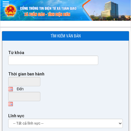
Đã kết nối EMC
TÌM KIẾM VĂN BẢN
Từ khóa
Thời gian ban hành
Đến
Lĩnh vực