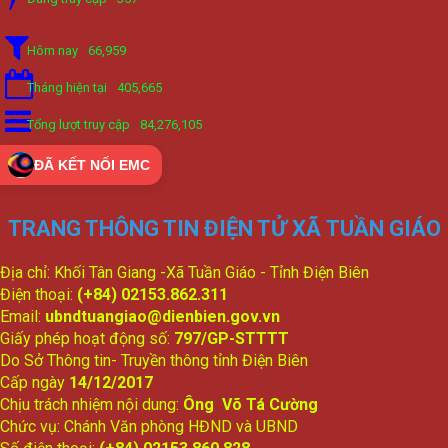
Hôm nay
66,959
Tháng hiện tại
405,665
Tổng lượt truy cập
84,276,105
ĐÃ KẾT NỐI EMC
TRANG THÔNG TIN ĐIỆN TỬ XÃ TUẦN GIÁO
Địa chỉ: Khối Tân Giang -Xã Tuần Giáo - Tỉnh Điện Biên
Điện thoại:
(+84) 02153.862.311
Email:
ubndtuangiao@dienbien.gov.vn
Giấy phép hoạt động số:
797/GP-STTTT
Do Sở Thông tin- Truyền thông tỉnh Điện Biên
Cấp ngày
14/12/2017
Chịu trách nhiệm nội dung:
Ông Võ Tá Cường
Chức vụ: Chánh Văn phòng HĐND và UBND