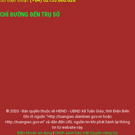
Số điện thoại:
(+84) 02153.860.828
CHỈ ĐƯỜNG ĐẾN TRỤ SỞ
© 2020 - Bản quyền thuộc về HĐND - UBND Xã Tuần Giáo, tỉnh Điện Biên
Ghi rõ nguồn "Http://tuangiao.dienbien.gov.vn hoặc
Http://tuangiao.gov.vn" và dẫn đến URL nguồn tin khi phát hành lại thông
tin từ website này.
Điều khoản sử dụng
|
Chính sách bảo mật (Quyền riêng tư)