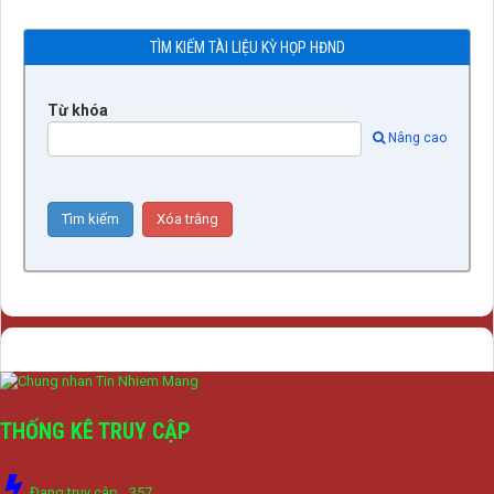
TÌM KIẾM TÀI LIỆU KỲ HỌP HĐND
Từ khóa
Nâng cao
THỐNG KÊ TRUY CẬP
Đang truy cập
357