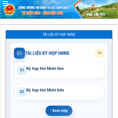
Đã kết nối EMC
TÀI LIỆU KỲ HỌP HĐND
TÀI LIỆU KỲ HỌP HĐND
10
Kỳ họp thứ Mười lăm
01
Kỳ họp thứ Mười bốn
02
Xem tiếp