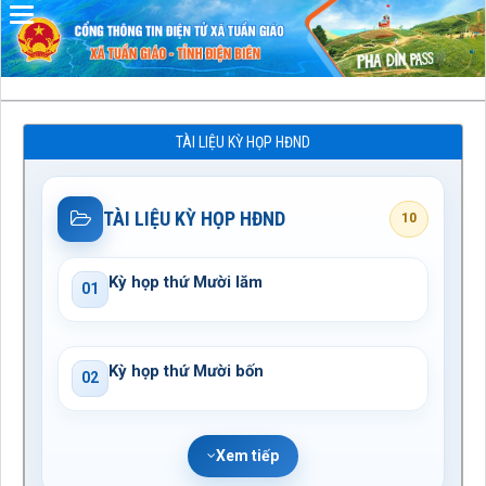
Đã kết nối EMC
TÀI LIỆU KỲ HỌP HĐND
TÀI LIỆU KỲ HỌP HĐND
10
Kỳ họp thứ Mười lăm
01
Kỳ họp thứ Mười bốn
02
Xem tiếp