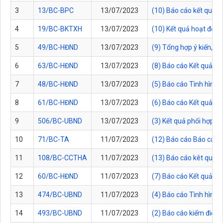
3
13/BC-BPC
13/07/2023
(10) Báo cáo kết quả 
4
19/BC-BKTXH
13/07/2023
(10) Kết quả hoạt động
5
49/BC-HĐND
13/07/2023
(9) Tổng hợp ý kiến, k
6
63/BC-HĐND
13/07/2023
(8) Báo cáo Kết quả t
7
48/BC-HĐND
13/07/2023
(5) Báo cáo Tình hình
8
61/BC-HĐND
13/07/2023
(6) Báo cáo Kết quả gi
9
506/BC-UBND
13/07/2023
(3) Kết quả phối hợp g
10
71/BC-TA
11/07/2023
(12) Báo cáo Báo cáo 
11
108/BC-CCTHA
11/07/2023
(13) Báo cáo kêt quả 
12
60/BC-HĐND
11/07/2023
(7) Báo cáo Kết quả t
13
474/BC-UBND
11/07/2023
(4) Báo cáo Tình hình
14
493/BC-UBND
11/07/2023
(2) Báo cáo kiểm điểm 