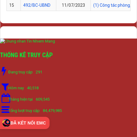
15
492/BC-UBND
11/07/2023
(1) Công tác phòng, ch
THỐNG KÊ TRUY CẬP
Đang truy cập
291
Hôm nay
40,518
Tháng hiện tại
609,545
Tổng lượt truy cập
84,479,985
ĐÃ KẾT NỐI EMC