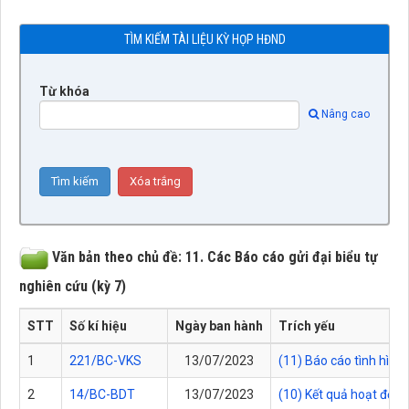
TÌM KIẾM TÀI LIỆU KỲ HỌP HĐND
Từ khóa
Nâng cao
Văn bản theo chủ đề: 11. Các Báo cáo gửi đại biểu tự
nghiên cứu (kỳ 7)
STT
Số kí hiệu
Ngày ban hành
Trích yếu
1
221/BC-VKS
13/07/2023
(11) Báo cáo tình hìn
2
14/BC-BDT
13/07/2023
(10) Kết quả hoạt độn