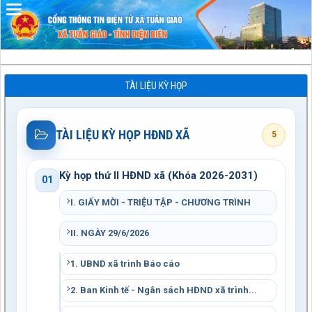
Đã kết nối EMC
TÀI LIỆU KỲ HỌP
TÀI LIỆU KỲ HỌP HĐND XÃ
5
Kỳ họp thứ II HĐND xã (Khóa 2026-2031)
01
I. GIẤY MỜI - TRIỆU TẬP - CHƯƠNG TRÌNH
II. NGÀY 29/6/2026
1. UBND xã trình Báo cáo
2. Ban Kinh tế - Ngân sách HĐND xã trình...