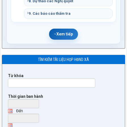
8. Dự thảo các Nghị quyết
9. Các báo cáo thẩm tra
Xem tiếp
TÌM KIẾM TÀI LIỆU HỌP HĐND XÃ
Từ khóa
Thời gian ban hành
Đến