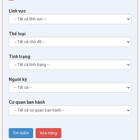
Lĩnh vực
Thể loại
Tình trạng
Người ký
Cơ quan ban hành
9/BC-BVHXH
(5) Báo cáo thẩm tra báo cáo của UBND xã về công tác tiếp