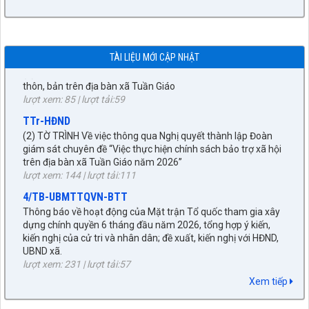
công dân, giải quyết khiếu nại, tố cáo và phòng, chống tham
nhũng, tiêu cực 6 tháng đầu năm 2026
lượt xem: 499 | lượt tải:253
384/BC-UBND
TÀI LIỆU MỚI CẬP NHẬT
(2) Báo cáo Tổng hợp ý kiến Nhân dân đối với Đề án sắp xếp
thôn, bản trên địa bàn xã Tuần Giáo
lượt xem: 85 | lượt tải:59
TTr-HĐND
(2) TỜ TRÌNH Về việc thông qua Nghị quyết thành lập Đoàn
giám sát chuyên đề “Việc thực hiện chính sách bảo trợ xã hội
trên địa bàn xã Tuần Giáo năm 2026”
lượt xem: 144 | lượt tải:111
4/TB-UBMTTQVN-BTT
Thông báo về hoạt động của Mặt trận Tổ quốc tham gia xây
dựng chính quyền 6 tháng đầu năm 2026, tổng hợp ý kiến,
kiến nghị của cử tri và nhân dân; đề xuất, kiến nghị với HĐND,
UBND xã.
lượt xem: 231 | lượt tải:57
1737/TTr-UBND
Xem tiếp
(6) Tờ trình chấp thuận chủ trương dự án đầu tư xây dựng
khởi công mới năm 2026, dự án: Đầu tư xây dựng các hạng