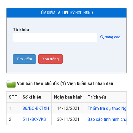
TÌM KIẾM TÀI LIỆU KỲ HỌP HĐND
Từ khóa
Nâng cao
Văn bản theo chủ đề: (1) Viện kiểm sát nhân dân
STT
Số kí hiệu
Ngày ban hành
Trích yếu
1
86/BC-BKTXH
14/12/2021
Thẩm tra dự thảo Nghị q
2
511/BC-VKS
30/11/2021
Báo cáo tình hình chấp