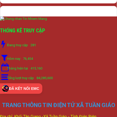
THỐNG KÊ TRUY CẬP
Đang truy cập
281
Hôm nay
76,454
Tháng hiện tại
415,160
Tổng lượt truy cập
84,285,600
ĐÃ KẾT NỐI EMC
TRANG THÔNG TIN ĐIỆN TỬ XÃ TUẦN GIÁO
Địa chỉ: Khối Tân Giang -Xã Tuần Giáo - Tỉnh Điện Biên