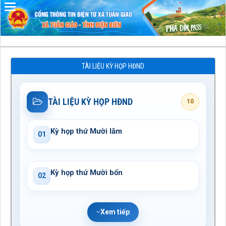
Đã kết nối EMC
TÀI LIỆU KỲ HỌP HĐND
TÀI LIỆU KỲ HỌP HĐND
10
Kỳ họp thứ Mười lăm
01
Kỳ họp thứ Mười bốn
02
Xem tiếp