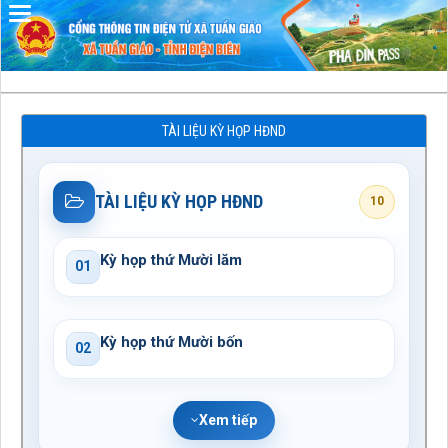
Đã kết nối EMC
TÀI LIỆU KỲ HỌP HĐND
TÀI LIỆU KỲ HỌP HĐND
10
Kỳ họp thứ Mười lăm
01
Kỳ họp thứ Mười bốn
02
Xem tiếp