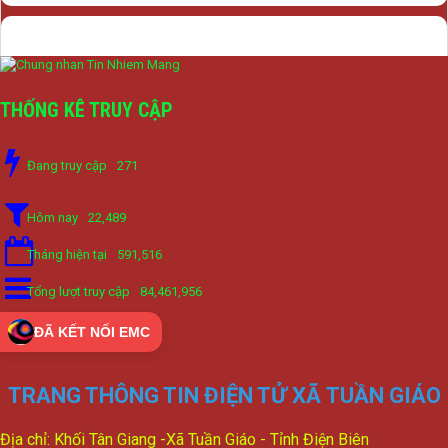
THỐNG KÊ TRUY CẬP
Đang truy cập
271
Hôm nay
22,489
Tháng hiện tại
591,516
Tổng lượt truy cập
84,461,956
ĐÃ KẾT NỐI EMC
TRANG THÔNG TIN ĐIỆN TỬ XÃ TUẦN GIÁO
Địa chỉ: Khối Tân Giang -Xã Tuần Giáo - Tỉnh Điện Biên