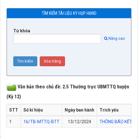
TÌM KIẾM TÀI LIỆU KỲ HỌP HĐND
Từ khóa
Nâng cao
Văn bản theo chủ đề: 2.5 Thường trực UBMTTQ huyện
(Kỳ 12)
STT
Số kí hiệu
Ngày ban hành
Trích yếu
1
16/TB-MTTQ-BTT
13/12/2024
THÔNG BÁO KẾT QU