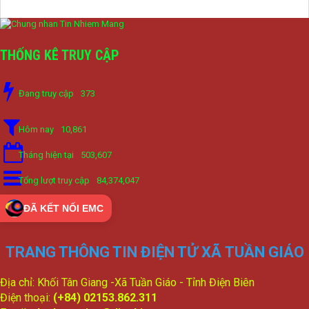
THỐNG KÊ TRUY CẬP
Đang truy cập
373
Hôm nay
10,861
Tháng hiện tại
503,607
Tổng lượt truy cập
84,374,047
ĐÃ KẾT NỐI EMC
TRANG THÔNG TIN ĐIỆN TỬ XÃ TUẦN GIÁO
Địa chỉ: Khối Tân Giang -Xã Tuần Giáo - Tỉnh Điện Biên
Điện thoại:
(+84) 02153.862.311