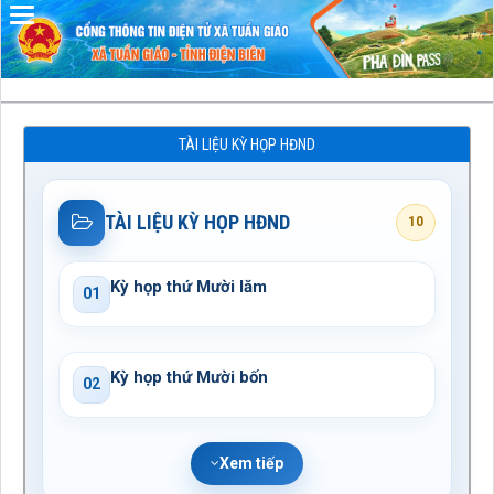
Đã kết nối EMC
TÀI LIỆU KỲ HỌP HĐND
TÀI LIỆU KỲ HỌP HĐND
10
Kỳ họp thứ Mười lăm
01
Kỳ họp thứ Mười bốn
02
Xem tiếp