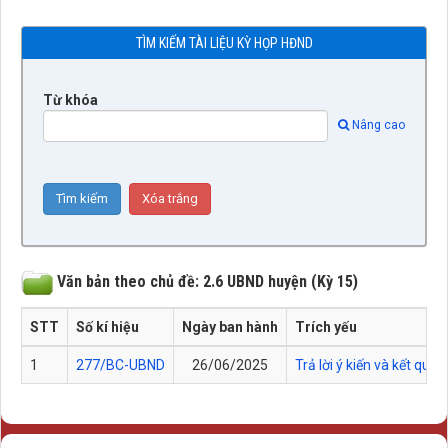
TÌM KIẾM TÀI LIỆU KỲ HỌP HĐND
Từ khóa
Nâng cao
Văn bản theo chủ đề: 2.6 UBND huyện (Kỳ 15)
STT
Số kí hiệu
Ngày ban hành
Trích yếu
1
277/BC-UBND
26/06/2025
Trả lời ý kiến và kết qu