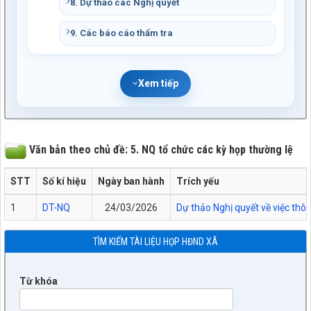
8. Dự thảo các Nghị quyết
9. Các báo cáo thẩm tra
Xem tiếp
Văn bản theo chủ đề: 5. NQ tổ chức các kỳ họp thường lệ
STT
Số kí hiệu
Ngày ban hành
Trích yếu
1
DT-NQ
24/03/2026
Dự thảo Nghị quyết về việc thô
TÌM KIẾM TÀI LIỆU HỌP HĐND XÃ
Từ khóa