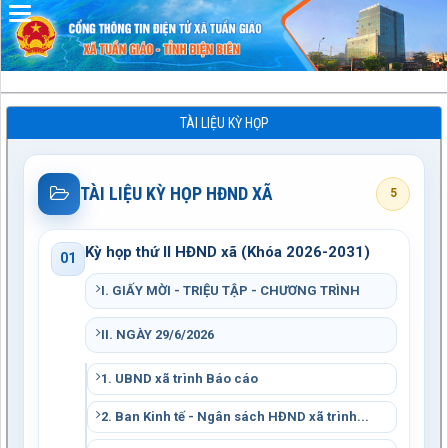
Đã kết nối EMC
TÀI LIỆU KỲ HỌP
TÀI LIỆU KỲ HỌP HĐND XÃ
5
Kỳ họp thứ II HĐND xã (Khóa 2026-2031)
01
I. GIẤY MỜI - TRIỆU TẬP - CHƯƠNG TRÌNH
II. NGÀY 29/6/2026
1. UBND xã trình Báo cáo
2. Ban Kinh tế - Ngân sách HĐND xã trình...