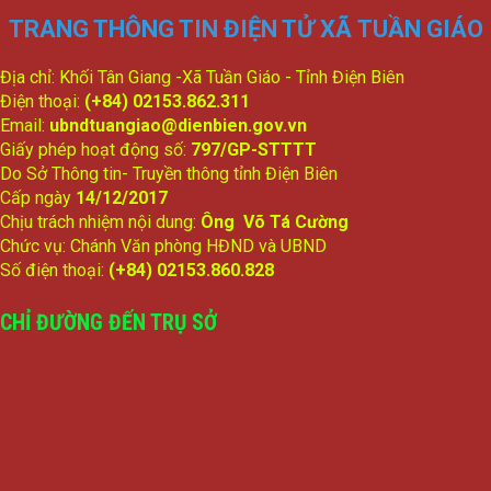
1704/TTr-UBND
TRANG THÔNG TIN ĐIỆN TỬ XÃ TUẦN GIÁO
(2) Đề nghị phê duyệt Kế hoạch phát triển sự nghiệp Giáo dục
và Đào tạo năm học 2026-2027
Địa chỉ: Khối Tân Giang -Xã Tuần Giáo - Tỉnh Điện Biên
lượt xem: 123 | lượt tải:82
Điện thoại:
(+84) 02153.862.311
349/BC-UBND
Email:
ubndtuangiao@dienbien.gov.vn
(2) Báo cáo công tác tiếp công dân giải quyết khiếu nại, tố cáo
Giấy phép hoạt động số:
797/GP-STTTT
và phòng chống tham nhũng, tiêu cực 6 tháng đầu năm
Do Sở Thông tin- Truyền thông tỉnh Điện Biên
2026; phương hướng, nhiệm vụ 6 tháng cuối năm 2026
Cấp ngày
14/12/2017
lượt xem: 200 | lượt tải:128
Chịu trách nhiệm nội dung:
Ông Võ Tá Cường
342/BC-UBND
Chức vụ: Chánh Văn phòng HĐND và UBND
(1) Về tình hình thực hiện Kế hoạch phát triển kinh tế-xã hội,
Số điện thoại:
(+84) 02153.860.828
đảm bảo quốc phòng-an ninh trong 6 tháng đầu năm; nhiệm
vụ, giải pháp trọng tâm 6 tháng cuối năm 2026
CHỈ ĐƯỜNG ĐẾN TRỤ SỞ
lượt xem: 141 | lượt tải:118
1665/TTr-UBND
(4) Tờ trình Đề nghị ban hành Nghị quyết quyết định các biện
pháp bảo đảm thực hiện dân chủ ở cơ sở trên địa bàn xã
Tuần Giáo
lượt xem: 154 | lượt tải:82
3/BC-BKTNS