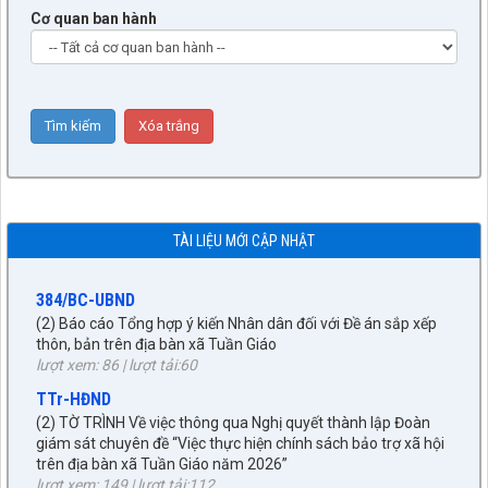
Cơ quan ban hành
9/BC-BVHXH
(5) Báo cáo thẩm tra báo cáo của UBND xã về công tác tiếp
công dân, giải quyết khiếu nại, tố cáo và phòng, chống tham
nhũng, tiêu cực 6 tháng đầu năm 2026
TÀI LIỆU MỚI CẬP NHẬT
lượt xem: 503 | lượt tải:253
384/BC-UBND
(2) Báo cáo Tổng hợp ý kiến Nhân dân đối với Đề án sắp xếp
thôn, bản trên địa bàn xã Tuần Giáo
lượt xem: 86 | lượt tải:60
TTr-HĐND
(2) TỜ TRÌNH Về việc thông qua Nghị quyết thành lập Đoàn
giám sát chuyên đề “Việc thực hiện chính sách bảo trợ xã hội
trên địa bàn xã Tuần Giáo năm 2026”
lượt xem: 149 | lượt tải:112