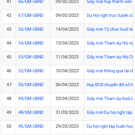
41
66/GM-UBND
09/05/2023
Giấy mời họp thành viên 
42
67/GM-UBND
09/05/2023
Dự Hội nghị trực tuyến cô
43
55/GM-UBND
14/04/2023
Giấy mời Tổ chức buổi làm
44
54/GM-UBND
13/04/2023
Giấy mời Tham dự Hội ngh
45
53/GM-UBND
11/04/2023
Giấy mời Tham dự Hội Ch
46
52/GM-UBND
10/04/2023
Giấy mời thông qua tài c
47
50/GM-UBND
06/04/2023
Họp BCĐ chuyển đổi số h
48
49/GM-UBND
03/04/2023
Giấy mời Tham dự buổi làm
49
48/GM-UBND
31/03/2023
Giấy mời Dự hội nghị tập
50
45/GM-UBND
29/03/2023
Dự hội nghị tập huấn hướn