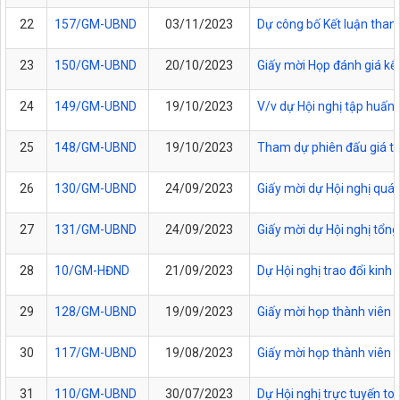
22
157/GM-UBND
03/11/2023
Dự công bố Kết luận thanh 
23
150/GM-UBND
20/10/2023
Giấy mời Họp đánh giá kết
24
149/GM-UBND
19/10/2023
V/v dự Hội nghị tập huấn
25
148/GM-UBND
19/10/2023
Tham dự phiên đấu giá tài
26
130/GM-UBND
24/09/2023
Giấy mời dự Hội nghị quá
27
131/GM-UBND
24/09/2023
Giấy mời dự Hội nghị tổng
28
10/GM-HĐND
21/09/2023
Dự Hội nghị trao đổi kinh
29
128/GM-UBND
19/09/2023
Giấy mời họp thành viên
30
117/GM-UBND
19/08/2023
Giấy mời họp thành viên
31
110/GM-UBND
30/07/2023
Dự Hội nghị trực tuyến to