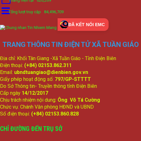
Tháng hiện tại
626,269
Tổng lượt truy cập
84,496,709
ĐÃ KẾT NỐI EMC
TRANG THÔNG TIN ĐIỆN TỬ XÃ TUẦN GIÁO
Địa chỉ: Khối Tân Giang -Xã Tuần Giáo - Tỉnh Điện Biên
Điện thoại:
(+84) 02153.862.311
Email:
ubndtuangiao@dienbien.gov.vn
Giấy phép hoạt động số:
797/GP-STTTT
Do Sở Thông tin- Truyền thông tỉnh Điện Biên
Cấp ngày
14/12/2017
Chịu trách nhiệm nội dung:
Ông Võ Tá Cường
Chức vụ: Chánh Văn phòng HĐND và UBND
Số điện thoại:
(+84) 02153.860.828
CHỈ ĐƯỜNG ĐẾN TRỤ SỞ