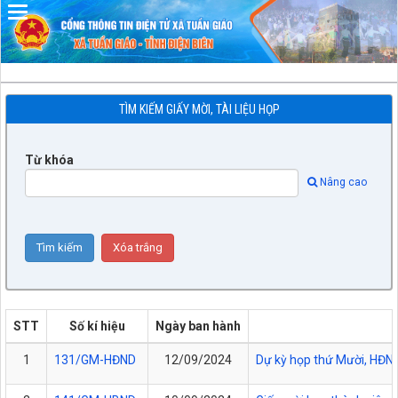
Đã kết nối EMC
TÌM KIẾM GIẤY MỜI, TÀI LIỆU HỌP
Từ khóa
Nâng cao
STT
Số kí hiệu
Ngày ban hành
1
131/GM-HĐND
12/09/2024
Dự kỳ họp thứ Mười, HĐND 