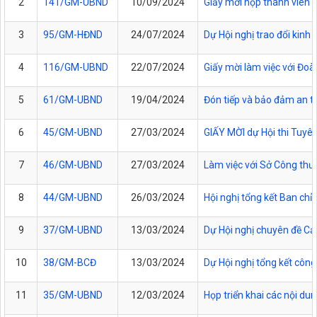
2
141/GM-UBND
10/09/2024
Giấy mời họp thành viên
3
95/GM-HĐND
24/07/2024
Dự Hội nghị trao đổi kinh
4
116/GM-UBND
22/07/2024
Giấy mời làm việc với Đoà
5
61/GM-UBND
19/04/2024
Đón tiếp và bảo đảm an t
6
45/GM-UBND
27/03/2024
GIẤY MỜI dự Hội thi Tuyê
7
46/GM-UBND
27/03/2024
Làm việc với Sở Công thươ
8
44/GM-UBND
26/03/2024
Hội nghị tổng kết Ban chỉ
9
37/GM-UBND
13/03/2024
Dự Hội nghị chuyên đề Cải 
10
38/GM-BCĐ
13/03/2024
Dự Hội nghị tổng kết côn
11
35/GM-UBND
12/03/2024
Họp triển khai các nội d