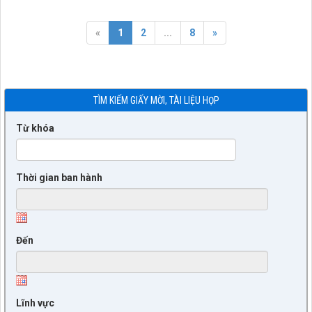
«
1
2
...
8
»
TÌM KIẾM GIẤY MỜI, TÀI LIỆU HỌP
Từ khóa
Thời gian ban hành
Đến
Lĩnh vực