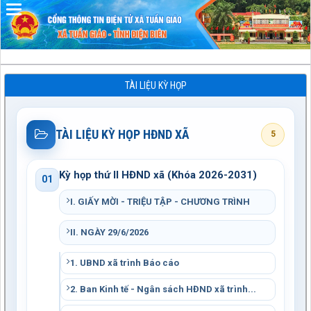
TÀI LIỆU KỲ HỌP
TÀI LIỆU KỲ HỌP HĐND XÃ
5
Kỳ họp thứ II HĐND xã (Khóa 2026-2031)
01
I. GIẤY MỜI - TRIỆU TẬP - CHƯƠNG TRÌNH
II. NGÀY 29/6/2026
1. UBND xã trình Báo cáo
2. Ban Kinh tế - Ngân sách HĐND xã trình...