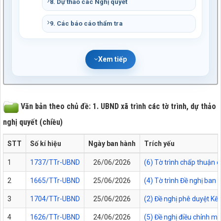
8. Dự thảo các Nghị quyết
9. Các báo cáo thẩm tra
Xem tiếp
Văn bản theo chủ đề: 1. UBND xã trình các tờ trình, dự thảo
nghị quyết (chiều)
STT
Số kí hiệu
Ngày ban hành
Trích yếu
1
1737/TTr-UBND
26/06/2026
(6) Tờ trình chấp thuận 
2
1665/TTr-UBND
25/06/2026
(4) Tờ trình Đề nghị ban
3
1704/TTr-UBND
25/06/2026
(2) Đề nghị phê duyệt Kế
4
1626/TTr-UBND
24/06/2026
(5) Đề nghị điều chỉnh m