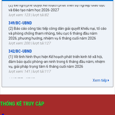
(2) Đề nghị phê duyệt Kế hoạch phát triển sự nghiệp Giáo dục
và Đào tạo năm học 2026-2027
lượt xem: 123 | lượt tải:82
349/BC-UBND
(2) Báo cáo công tác tiếp công dân giải quyết khiếu nại, tố cáo
và phòng chống tham nhũng, tiêu cực 6 tháng đầu năm
2026; phương hướng, nhiệm vụ 6 tháng cuối năm 2026
lượt xem: 200 | lượt tải:127
342/BC-UBND
(1) Về tình hình thực hiện Kế hoạch phát triển kinh tế-xã hội,
đảm bảo quốc phòng-an ninh trong 6 tháng đầu năm; nhiệm
vụ, giải pháp trọng tâm 6 tháng cuối năm 2026
lượt xem: 141 | lượt tải:117
1665/TTr-UBND
Xem tiếp
(4) Tờ trình Đề nghị ban hành Nghị quyết quyết định các biện
pháp bảo đảm thực hiện dân chủ ở cơ sở trên địa bàn xã
Tuần Giáo
lượt xem: 154 | lượt tải:82
THỐNG KÊ TRUY CẬP
3/BC-BKTNS
(2) Tình hình thực hiện dự toán thu, chi ngân sách 6 tháng