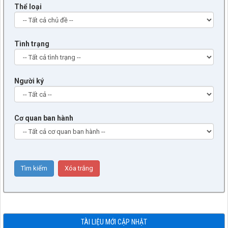
Thể loại
Thông báo về hoạt động của Mặt trận Tổ quốc tham gia xây
dựng chính quyền 6 tháng đầu năm 2026, tổng hợp ý kiến,
kiến nghị của cử tri và nhân dân; đề xuất, kiến nghị với HĐND,
UBND xã.
Tình trạng
lượt xem: 235 | lượt tải:61
1737/TTr-UBND
(6) Tờ trình chấp thuận chủ trương dự án đầu tư xây dựng
Người ký
khởi công mới năm 2026, dự án: Đầu tư xây dựng các hạng
mục hạ tầng đô thị (vỉa hè, cây xanh…)
lượt xem: 85 | lượt tải:59
Cơ quan ban hành
6/BC-BKTNS
(2) Báo cáo thẩm tra dự thảo Ngị quyết danh mục công trình
dự kiến thực hiện năm 2026
lượt xem: 148 | lượt tải:88
1740/BC-UBND
(1) Báo cáo trả lời ý kiến và kết quả giải quyết các kiến nghị
của cử tri trước kỳ họp thứ Hai, HĐND xã khóa II, nhiệm kỳ
2026 - 2031
lượt xem: 101 | lượt tải:66
TÀI LIỆU MỚI CẬP NHẬT
1704/TTr-UBND