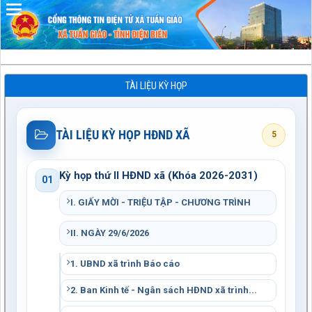
Đã kết nối EMC
TÀI LIỆU KỲ HỌP
TÀI LIỆU KỲ HỌP HĐND XÃ
5
Kỳ họp thứ II HĐND xã (Khóa 2026-2031)
01
I. GIẤY MỜI - TRIỆU TẬP - CHƯƠNG TRÌNH
II. NGÀY 29/6/2026
1. UBND xã trình Báo cáo
2. Ban Kinh tế - Ngân sách HĐND xã trình...