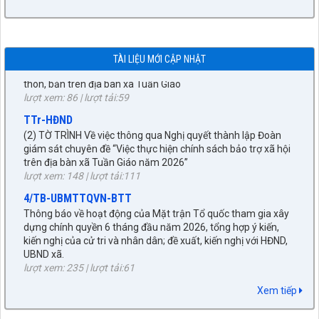
công dân, giải quyết khiếu nại, tố cáo và phòng, chống tham
nhũng, tiêu cực 6 tháng đầu năm 2026
lượt xem: 501 | lượt tải:253
384/BC-UBND
TÀI LIỆU MỚI CẬP NHẬT
(2) Báo cáo Tổng hợp ý kiến Nhân dân đối với Đề án sắp xếp
thôn, bản trên địa bàn xã Tuần Giáo
lượt xem: 86 | lượt tải:59
TTr-HĐND
(2) TỜ TRÌNH Về việc thông qua Nghị quyết thành lập Đoàn
giám sát chuyên đề “Việc thực hiện chính sách bảo trợ xã hội
trên địa bàn xã Tuần Giáo năm 2026”
lượt xem: 148 | lượt tải:111
4/TB-UBMTTQVN-BTT
Thông báo về hoạt động của Mặt trận Tổ quốc tham gia xây
dựng chính quyền 6 tháng đầu năm 2026, tổng hợp ý kiến,
kiến nghị của cử tri và nhân dân; đề xuất, kiến nghị với HĐND,
UBND xã.
lượt xem: 235 | lượt tải:61
1737/TTr-UBND
Xem tiếp
(6) Tờ trình chấp thuận chủ trương dự án đầu tư xây dựng
khởi công mới năm 2026, dự án: Đầu tư xây dựng các hạng