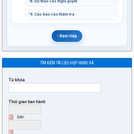
8. Dự thảo các Nghị quyết
9. Các báo cáo thẩm tra
Xem tiếp
TÌM KIẾM TÀI LIỆU HỌP HĐND XÃ
Từ khóa
Thời gian ban hành
Đến