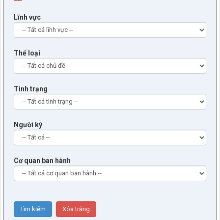
Lĩnh vực
Thể loại
Tình trạng
Người ký
Cơ quan ban hành
9/BC-BVHXH
(5) Báo cáo thẩm tra báo cáo của UBND xã về công tác tiếp