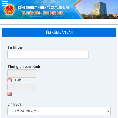
Đã kết nối EMC
TÌM KIẾM VĂN BẢN
Từ khóa
Thời gian ban hành
Đến
Lĩnh vực