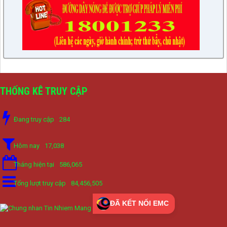
THỐNG KÊ TRUY CẬP
Đang truy cập
284
Hôm nay
17,038
Tháng hiện tại
586,065
Tổng lượt truy cập
84,456,505
ĐÃ KẾT NỐI EMC