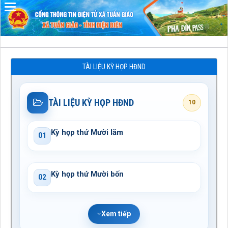
Đã kết nối EMC
TÀI LIỆU KỲ HỌP HĐND
TÀI LIỆU KỲ HỌP HĐND
10
Kỳ họp thứ Mười lăm
01
Kỳ họp thứ Mười bốn
02
Xem tiếp