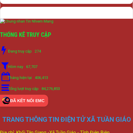
THỐNG KÊ TRUY CẬP
Đang truy cập
274
Hôm nay
67,707
Tháng hiện tại
406,413
Tổng lượt truy cập
84,276,853
ĐÃ KẾT NỐI EMC
TRANG THÔNG TIN ĐIỆN TỬ XÃ TUẦN GIÁO
Địa chỉ: Khối Tân Giang -Xã Tuần Giáo - Tỉnh Điện Biên