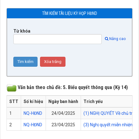
TÌM KIẾM TÀI LIỆU KỲ HỌP HĐND
Từ khóa
Nâng cao
Văn bản theo chủ đề: 5. Biểu quyết thông qua (Kỳ 14)
STT
Số kí hiệu
Ngày ban hành
Trích yếu
1
NQ-HĐND
24/04/2025
(1) NGHỊ QUYẾT Về chủ trương
2
NQ-HĐND
23/04/2025
(3) Nghị quyết miễn nhiệm 