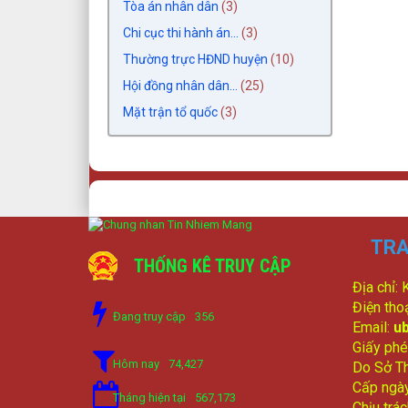
Tòa án nhân dân
(3)
Chi cục thi hành án...
(3)
Thường trực HĐND huyện
(10)
Hội đồng nhân dân...
(25)
Mặt trận tổ quốc
(3)
TRA
THỐNG KÊ TRUY CẬP
Địa chỉ:
Điện tho
Đang truy cập
356
Email:
u
Giấy phé
Hôm nay
74,427
Do Sở Th
Cấp ngà
Tháng hiện tại
567,173
Chịu trá