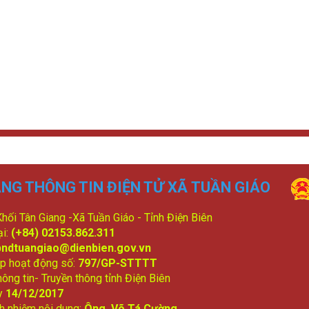
NG THÔNG TIN ĐIỆN TỬ XÃ TUẦN GIÁO
 Khối Tân Giang -Xã Tuần Giáo - Tỉnh Điện Biên
ại:
(+84) 02153.862.311
bndtuangiao@dienbien.gov.vn
p hoạt động số:
797/GP-STTTT
ông tin- Truyền thông tỉnh Điện Biên
y
14/12/2017
ch nhiệm nội dung:
Ông Võ Tá Cường