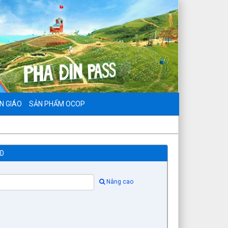
N GIÁO
SẢN PHẨM OCOP
ND
Nâng cao