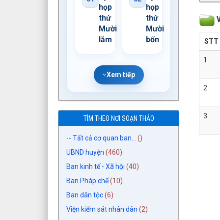
họp
họp
thứ
thứ
V
Mười
Mười
lăm
bốn
STT
1
Xem tiếp
2
3
TÌM THEO NƠI SOẠN THẢO
-- Tất cả cơ quan ban...
()
UBND huyện
(460)
Ban kinh tế - Xã hội
(40)
Ban Pháp chế
(10)
Ban dân tộc
(6)
Viện kiểm sát nhân dân
(2)