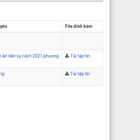
 yếu
File đính kèm
ành án dân sự năm 2021 phương
Tải tập tin
áng
Tải tập tin