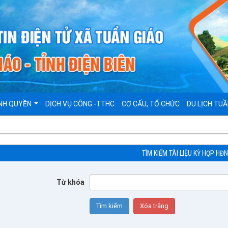
NH QUYỀN
DỊCH VỤ CÔNG -TTHC
CƠ CẤU, TỔ CHỨC
DU LỊCH TUẦ
TÌM KIẾM TÀI LIỆU KỲ HỌP HĐ
Từ khóa