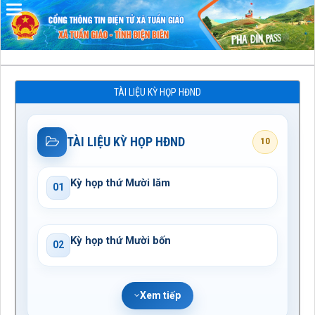
Đã kết nối EMC
TÀI LIỆU KỲ HỌP HĐND
TÀI LIỆU KỲ HỌP HĐND
10
Kỳ họp thứ Mười lăm
01
Kỳ họp thứ Mười bốn
02
Xem tiếp