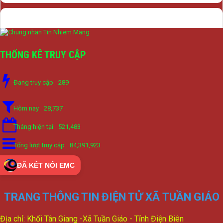
THỐNG KÊ TRUY CẬP
Đang truy cập
289
Hôm nay
28,737
Tháng hiện tại
521,483
Tổng lượt truy cập
84,391,923
ĐÃ KẾT NỐI EMC
TRANG THÔNG TIN ĐIỆN TỬ XÃ TUẦN GIÁO
Địa chỉ: Khối Tân Giang -Xã Tuần Giáo - Tỉnh Điện Biên