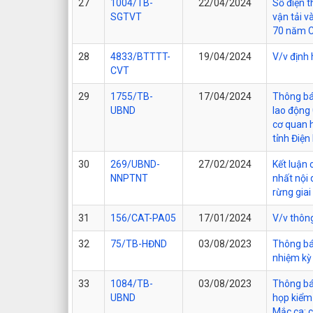
27
1004/TB-
22/04/2024
Số điện t
SGTVT
vận tải v
70 năm C
28
4833/BTTTT-
19/04/2024
V/v định 
CVT
29
1755/TB-
17/04/2024
Thông báo
UBND
lao động 
cơ quan h
tỉnh Điện
30
269/UBND-
27/02/2024
Kết luận
NNPTNT
nhất nội 
rừng gia
31
156/CAT-PA05
17/01/2024
V/v thôn
32
75/TB-HĐND
03/08/2023
Thông bá
nhiệm kỳ
33
1084/TB-
03/08/2023
Thông bá
UBND
họp kiểm 
Mắc ca; c