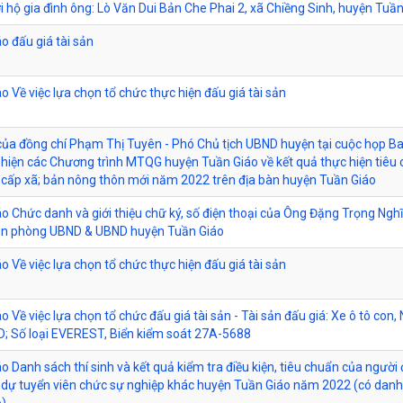
ới hộ gia đình ông: Lò Văn Dui Bản Che Phai 2, xã Chiềng Sinh, huyện Tuầ
o đấu giá tài sản
 Về việc lựa chọn tổ chức thực hiện đấu giá tài sản
 của đồng chí Phạm Thị Tuyên - Phó Chủ tịch UBND huyện tại cuộc họp Ba
 hiện các Chương trình MTQG huyện Tuần Giáo về kết quả thực hiện tiêu 
 cấp xã; bản nông thôn mới năm 2022 trên địa bàn huyện Tuần Giáo
o Chức danh và giới thiệu chữ ký, số điện thoại của Ông Đặng Trọng Ngh
n phòng UBND & UBND huyện Tuần Giáo
 Về việc lựa chọn tổ chức thực hiện đấu giá tài sản
 Về việc lựa chọn tổ chức đấu giá tài sản - Tài sản đấu giá: Xe ô tô con,
D; Số loại EVEREST, Biển kiểm soát 27A-5688
 Danh sách thí sinh và kết quả kiểm tra điều kiện, tiêu chuẩn của người
 dự tuyển viên chức sự nghiệp khác huyện Tuần Giáo năm 2022 (có danh
)