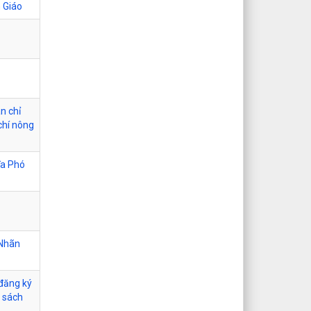
n Giáo
n chỉ
chí nông
ĩa Phó
 Nhãn
 đăng ký
 sách