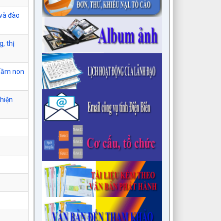
 và đào
, thị
 mầm non
hiện