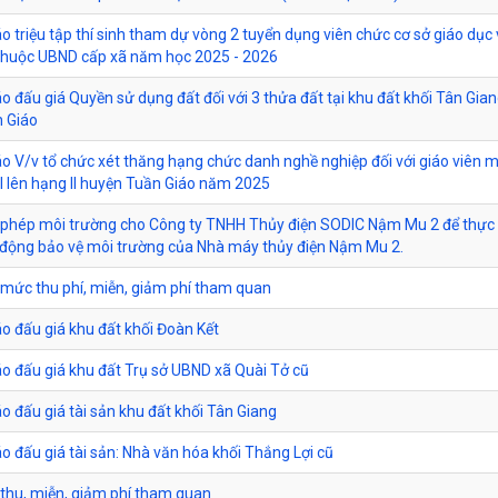
 triệu tập thí sinh tham dự vòng 2 tuyển dụng viên chức cơ sở giáo dục
 thuộc UBND cấp xã năm học 2025 - 2026
 đấu giá Quyền sử dụng đất đối với 3 thửa đất tại khu đất khối Tân Giang
n Giáo
o V/v tổ chức xét thăng hạng chức danh nghề nghiệp đối với giáo viên
II lên hạng II huyện Tuần Giáo năm 2025
 phép môi trường cho Công ty TNHH Thủy điện SODIC Nậm Mu 2 để thực 
 động bảo vệ môi trường của Nhà máy thủy điện Nậm Mu 2.
 mức thu phí, miễn, giảm phí tham quan
o đấu giá khu đất khối Đoàn Kết
o đấu giá khu đất Trụ sở UBND xã Quài Tở cũ
 đấu giá tài sản khu đất khối Tân Giang
 đấu giá tài sản: Nhà văn hóa khối Thắng Lợi cũ
 thu, miễn, giảm phí tham quan