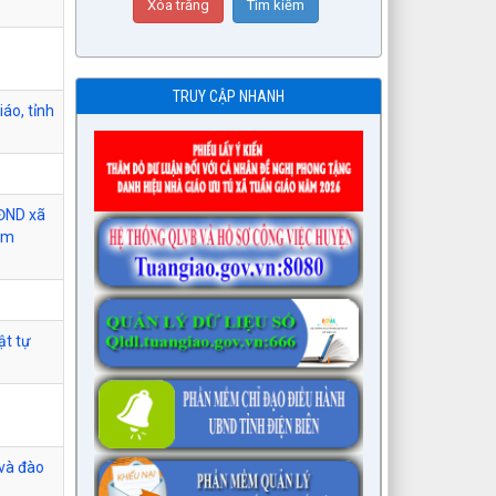
TRUY CẬP NHANH
áo, tỉnh
HĐND xã
kèm
ật tự
 và đào