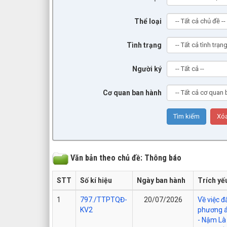
Thể loại
Tình trạng
Người ký
Cơ quan ban hành
Văn bản theo chủ đề: Thông báo
STT
Số kí hiệu
Ngày ban hành
Trích yế
1
797./TTPTQĐ-
20/07/2026
Về việc đ
KV2
phương á
- Nậm Là