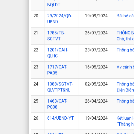
BQLDT
20
29/2024/QĐ-
19/09/2024
Bãi bỏ cá
UBND
21
1785/TB-
26/07/2024
THÔNG BÁ
SGTVT
Chà, thị 
22
1201/CAH-
23/07/2024
Thông bá
QLHC
23
1717/CAT-
16/05/2024
V.v cảnh
PA05
24
1088/SGTVT-
02/05/2024
Thông bá
QLVTPT&NL
Điện Biê
25
1463/CAT-
26/04/2024
Thông bá
PC08
26
614/UBND-YT
19/04/2024
Kết luận
“Tháng h