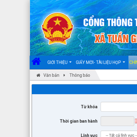
Đã kết nối EMC
GIỚI THIỆU
GIẤY MỜI- TÀI LIỆU HỌP
CHÍ
Văn bản
Thông báo
Từ khóa
Thời gian ban hành
Lĩnh vực