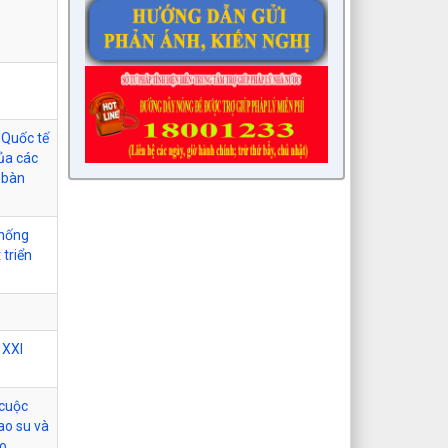
 Quốc tế
ủa các
 bàn
Thống
 triển
 XXI
 cuộc
ao su và
áo