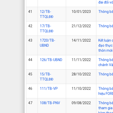
đai đối v
41
12/TB-
10/01/2023
Thông bá
TTQLĐĐ
42
17/TB-
21/12/2022
Thông báo
TTQLĐĐ
43
1720/TB-
14/11/2022
Kết luận
UBND
đạo thực
thôn mới
44
126/TB-UBND
11/11/2022
Thông bá
chánh Vă
45
15/TB-
28/10/2022
Thông báo
TTQLĐĐ
46
111/TB-VP
11/10/2022
Thông báo
hiệu FOR
47
108/TB-PNV
09/08/2022
Thông báo
tham gia
kèm theo