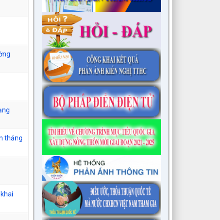
ường
mạng
n thắng
 khai