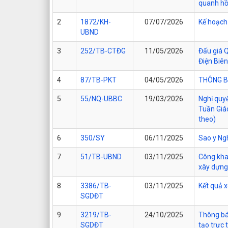
quanh h
2
1872/KH-
07/07/2026
Kế hoạch
UBND
3
252/TB-CTĐG
11/05/2026
Đấu giá Q
Điện Biên
4
87/TB-PKT
04/05/2026
THÔNG BÁ
5
55/NQ-UBBC
19/03/2026
Nghị quy
Tuần Giáo
theo)
6
350/SY
06/11/2025
Sao y Ng
7
51/TB-UBND
03/11/2025
Công khai
xây dựng,
8
3386/TB-
03/11/2025
Kết quả x
SGDĐT
9
3219/TB-
24/10/2025
Thông báo
SGDĐT
tạo trực 