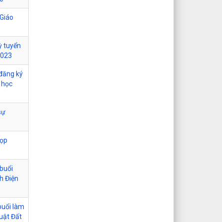
 Giáo
ỳ tuyển
2023
 đăng ký
 học
sự
họp
buổi
h Điện
buổi làm
Luật Đất