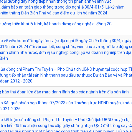
hoại đường dây nóng tiếp nhận thông tin phản ánh về lĩnh vực
à đảm bảo an toàn giao thông trong dịp nghỉ lễ 30/4-01/5, Lễ kỷ niệm
hiến thắng Điện Biên Phủ và cao điểm du lịch hè năm 2024
hướng triển khai lộ trình, kế hoạch dừng công nghệ di động 2G
 về việc hoán đổi ngày làm việc dịp nghỉ lễ ngày Chiến thắng 30/4, ngày
01/5 năm 2024 đối với cán bộ, công chức, viên chức và người lao động c
ành chính nhà nước, đơn vị sự nghiệp công lập và doanh nghiệp trên địa
 Biên
 của đồng chí Phạm Thị Tuyên – Phó Chủ tịch UBND huyện tại cuộc họp 
dung tiếp nhận tài sản hình thành sau đầu tư thuộc Dự án Bảo vệ và Phát
i đoạn 2012 - 2020
g báo thủ đoạn lừa đảo mạo danh lãnh đạo các ngành trên địa bàn tỉnh
o Kết quả phiên họp tháng 07/2023 của Thường trực HĐND huyện, khóa
 2021-2026
o kết luận của đồng chí Phạm Thị Tuyên – Phó Chủ tịch UBND huyện tại
tra tiến độ thực hiện công tác cấp giấy chứng nhận QSD đất trồng cây C
ông tác giải phóng mặt bằng các công trình trên địa bàn huyện Tuần Gi