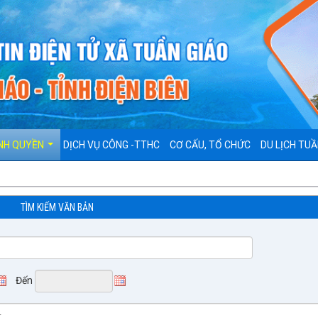
NH QUYỀN
DỊCH VỤ CÔNG -TTHC
CƠ CẤU, TỔ CHỨC
DU LỊCH TUẦ
TÌM KIẾM VĂN BẢN
Đến