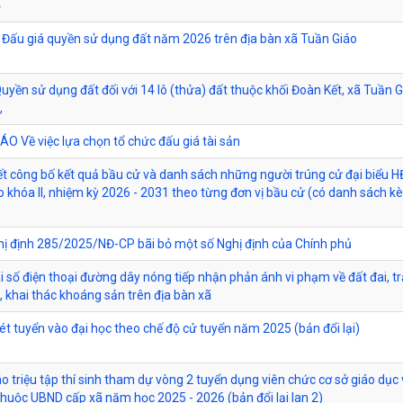
ồ
 Đấu giá quyền sử dụng đất năm 2026 trên địa bàn xã Tuần Giáo
uyền sử dụng đất đối với 14 lô (thửa) đất thuộc khối Đoàn Kết, xã Tuần Gi
,
O Về việc lựa chọn tổ chức đấu giá tài sản
ết công bố kết quả bầu cử và danh sách những người trúng cử đại biểu 
 khóa II, nhiệm kỳ 2026 - 2031 theo từng đơn vị bầu cử (có danh sách 
hị định 285/2025/NĐ-CP bãi bỏ một số Nghị định của Chính phủ
 số điện thoại đường dây nóng tiếp nhận phản ánh vi phạm về đất đai, tr
 khai thác khoáng sản trên địa bàn xã
ét tuyển vào đại học theo chế độ cử tuyển năm 2025 (bản đổi lại)
 triệu tập thí sinh tham dự vòng 2 tuyển dụng viên chức cơ sở giáo dục
thuộc UBND cấp xã năm học 2025 - 2026 (bản đổi lại lan 2)