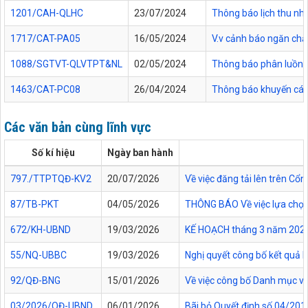
1201/CAH-QLHC
23/07/2024
Thông báo lịch thu nh
1717/CAT-PA05
16/05/2024
V.v cảnh báo ngăn chặ
1088/SGTVT-QLVTPT&NL
02/05/2024
Thông báo phân luồng 
1463/CAT-PC08
26/04/2024
Thông báo khuyến cáo
Các văn bản cùng lĩnh vực
Số kí hiệu
Ngày ban hành
797./TTPTQĐ-KV2
20/07/2026
Về việc đăng tải lên trên C
87/TB-PKT
04/05/2026
THÔNG BÁO Về việc lựa chọn 
672/KH-UBND
19/03/2026
KẾ HOẠCH tháng 3 năm 2026 Đ
55/NQ-UBBC
19/03/2026
Nghị quyết công bố kết quả 
92/QĐ-BNG
15/01/2026
Về việc công bố Danh mục vă
03/2026/QĐ-UBND
06/01/2026
Bãi bỏ Quyết định số 04/20