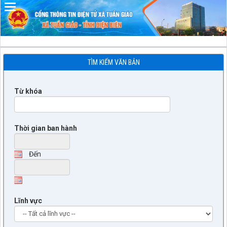
Đã kết nối EMC
TÌM KIẾM VĂN BẢN
Từ khóa
Thời gian ban hành
Đến
Lĩnh vực