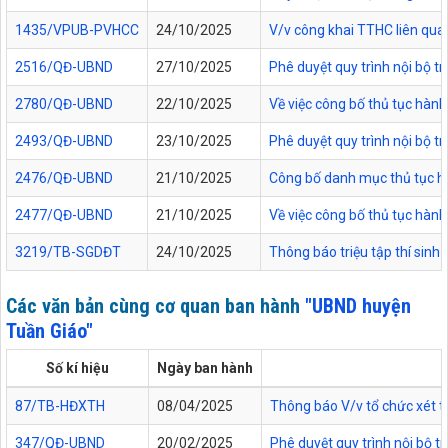
1435/VPUB-PVHCC
24/10/2025
V/v công khai TTHC liên qua
2516/QĐ-UBND
27/10/2025
Phê duyệt quy trình nội bộ t
2780/QĐ-UBND
22/10/2025
Về việc công bố thủ tục hành
2493/QĐ-UBND
23/10/2025
Phê duyệt quy trình nội bộ t
2476/QĐ-UBND
21/10/2025
Công bố danh mục thủ tục hàn
2477/QĐ-UBND
21/10/2025
Về việc công bố thủ tục hành
3219/TB-SGDĐT
24/10/2025
Thông báo triệu tập thí sinh
Các văn bản cùng cơ quan ban hành
"UBND huyện
Tuần Giáo"
Số kí hiệu
Ngày ban hành
87/TB-HĐXTH
08/04/2025
Thông báo V/v tổ chức xét t
347/QĐ-UBND
20/02/2025
Phê duyệt quy trình nội bộ t