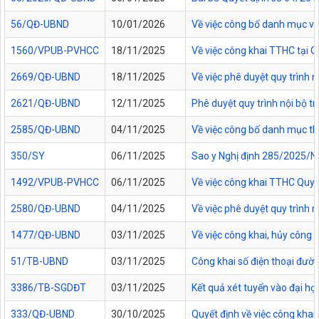
56/QĐ-UBND
10/01/2026
Về việc công bố danh mục vă
1560/VPUB-PVHCC
18/11/2025
Về việc công khai TTHC tại
2669/QĐ-UBND
18/11/2025
Về việc phê duyệt quy trình n
2621/QĐ-UBND
12/11/2025
Phê duyệt quy trình nội bộ t
2585/QĐ-UBND
04/11/2025
Về việc công bố danh mục thủ
350/SY
06/11/2025
Sao y Nghị định 285/2025/NĐ
1492/VPUB-PVHCC
06/11/2025
Về việc công khai TTHC Quy
2580/QĐ-UBND
04/11/2025
Về việc phê duyệt quy trình 
1477/QĐ-UBND
03/11/2025
Về việc công khai, hủy công
51/TB-UBND
03/11/2025
Công khai số điện thoại đườn
3386/TB-SGDĐT
03/11/2025
Kết quả xét tuyển vào đại họ
333/QĐ-UBND
30/10/2025
Quyết định về việc công kha