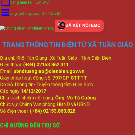
Tháng hiện tại
591,847
Tổng lượt truy cập
84,462,287
ĐÃ KẾT NỐI EMC
TRANG THÔNG TIN ĐIỆN TỬ XÃ TUẦN GIÁO
Địa chỉ: Khối Tân Giang -Xã Tuần Giáo - Tỉnh Điện Biên
Điện thoại:
(+84) 02153.862.311
Email:
ubndtuangiao@dienbien.gov.vn
Giấy phép hoạt động số:
797/GP-STTTT
Do Sở Thông tin- Truyền thông tỉnh Điện Biên
Cấp ngày
14/12/2017
Chịu trách nhiệm nội dung:
Ông Võ Tá Cường
Chức vụ: Chánh Văn phòng HĐND và UBND
Số điện thoại:
(+84) 02153.860.828
CHỈ ĐƯỜNG ĐẾN TRỤ SỞ