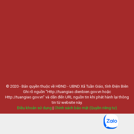
© 2020 - Bản quyền thuộc về HĐND - UBND Xã Tuần Giáo, tỉnh Điện Biên
Ghi rõ nguồn "Http://tuangiao.dienbien.gov.vn hoặc
Http://tuangiao.gov.vn" và dẫn đến URL nguồn tin khi phát hành lại thông
tin từ website này.
Điều khoản sử dụng
|
Chính sách bảo mật (Quyền riêng tư)