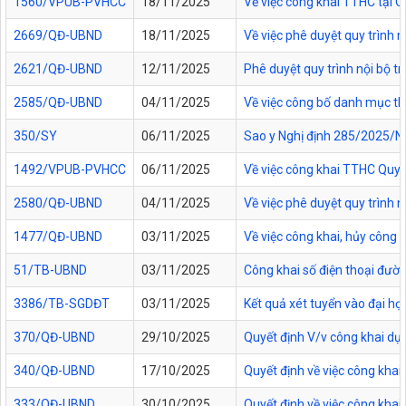
1560/VPUB-PVHCC
18/11/2025
Về việc công khai TTHC tại
2669/QĐ-UBND
18/11/2025
Về việc phê duyệt quy trình n
2621/QĐ-UBND
12/11/2025
Phê duyệt quy trình nội bộ t
2585/QĐ-UBND
04/11/2025
Về việc công bố danh mục thủ
350/SY
06/11/2025
Sao y Nghị định 285/2025/NĐ
1492/VPUB-PVHCC
06/11/2025
Về việc công khai TTHC Quy
2580/QĐ-UBND
04/11/2025
Về việc phê duyệt quy trình 
1477/QĐ-UBND
03/11/2025
Về việc công khai, hủy công
51/TB-UBND
03/11/2025
Công khai số điện thoại đườn
3386/TB-SGDĐT
03/11/2025
Kết quả xét tuyển vào đại họ
370/QĐ-UBND
29/10/2025
Quyết định V/v công khai dự
340/QĐ-UBND
17/10/2025
Quyết định về việc công kha
333/QĐ-UBND
30/10/2025
Quyết định về việc công kha