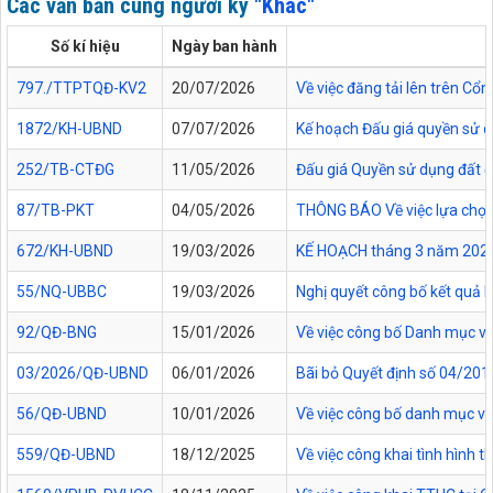
Các văn bản cùng người ký
"Khác"
Số kí hiệu
Ngày ban hành
797./TTPTQĐ-KV2
20/07/2026
Về việc đăng tải lên trên C
1872/KH-UBND
07/07/2026
Kế hoạch Đấu giá quyền sử d
252/TB-CTĐG
11/05/2026
Đấu giá Quyền sử dụng đất đối
87/TB-PKT
04/05/2026
THÔNG BÁO Về việc lựa chọn 
672/KH-UBND
19/03/2026
KẾ HOẠCH tháng 3 năm 2026 Đ
55/NQ-UBBC
19/03/2026
Nghị quyết công bố kết quả 
92/QĐ-BNG
15/01/2026
Về việc công bố Danh mục vă
03/2026/QĐ-UBND
06/01/2026
Bãi bỏ Quyết định số 04/20
56/QĐ-UBND
10/01/2026
Về việc công bố danh mục vă
559/QĐ-UBND
18/12/2025
Về việc công khai tình hình