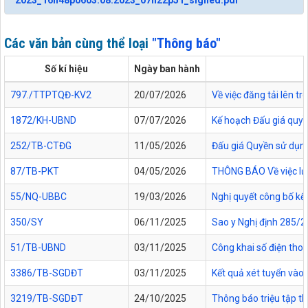
2023_16h48p0603.08.2023_07h22p51_signed.pdf
Các văn bản cùng thể loại
"Thông báo"
Số kí hiệu
Ngày ban hành
797./TTPTQĐ-KV2
20/07/2026
Về việc đăng tải lên 
1872/KH-UBND
07/07/2026
Kế hoạch Đấu giá quyề
252/TB-CTĐG
11/05/2026
Đấu giá Quyền sử dụng 
87/TB-PKT
04/05/2026
THÔNG BÁO Về việc lựa
55/NQ-UBBC
19/03/2026
Nghị quyết công bố kế
350/SY
06/11/2025
Sao y Nghị định 285/2
51/TB-UBND
03/11/2025
Công khai số điện thoạ
3386/TB-SGDĐT
03/11/2025
Kết quả xét tuyển vào 
3219/TB-SGDĐT
24/10/2025
Thông báo triệu tập th