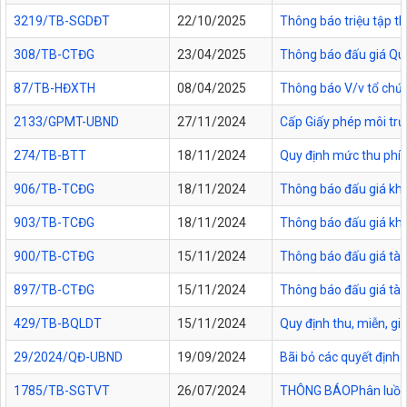
3219/TB-SGDĐT
22/10/2025
Thông báo triệu tập t
308/TB-CTĐG
23/04/2025
Thông báo đấu giá Quyề
87/TB-HĐXTH
08/04/2025
Thông báo V/v tổ chức
2133/GPMT-UBND
27/11/2024
Cấp Giấy phép môi tr
274/TB-BTT
18/11/2024
Quy định mức thu phí,
906/TB-TCĐG
18/11/2024
Thông báo đấu giá khu
903/TB-TCĐG
18/11/2024
Thông báo đấu giá khu
900/TB-CTĐG
15/11/2024
Thông báo đấu giá tài
897/TB-CTĐG
15/11/2024
Thông báo đấu giá tài
429/TB-BQLDT
15/11/2024
Quy định thu, miễn, g
29/2024/QĐ-UBND
19/09/2024
Bãi bỏ các quyết định 
1785/TB-SGTVT
26/07/2024
THÔNG BÁOPhân luồng g