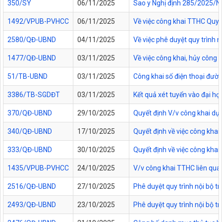
350/SY
06/11/2025
Sao y Nghị định 285/2025/NĐ
1492/VPUB-PVHCC
06/11/2025
Về việc công khai TTHC Quy
2580/QĐ-UBND
04/11/2025
Về việc phê duyệt quy trình 
1477/QĐ-UBND
03/11/2025
Về việc công khai, hủy công
51/TB-UBND
03/11/2025
Công khai số điện thoại đườn
3386/TB-SGDĐT
03/11/2025
Kết quả xét tuyển vào đại họ
370/QĐ-UBND
29/10/2025
Quyết định V/v công khai dự
340/QĐ-UBND
17/10/2025
Quyết định về việc công kha
333/QĐ-UBND
30/10/2025
Quyết định về việc công kha
1435/VPUB-PVHCC
24/10/2025
V/v công khai TTHC liên qua
2516/QĐ-UBND
27/10/2025
Phê duyệt quy trình nội bộ t
2493/QĐ-UBND
23/10/2025
Phê duyệt quy trình nội bộ t