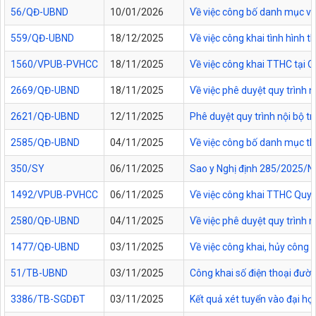
56/QĐ-UBND
10/01/2026
Về việc công bố danh mục vă
559/QĐ-UBND
18/12/2025
Về việc công khai tình hình
1560/VPUB-PVHCC
18/11/2025
Về việc công khai TTHC tại
2669/QĐ-UBND
18/11/2025
Về việc phê duyệt quy trình n
2621/QĐ-UBND
12/11/2025
Phê duyệt quy trình nội bộ t
2585/QĐ-UBND
04/11/2025
Về việc công bố danh mục thủ
350/SY
06/11/2025
Sao y Nghị định 285/2025/NĐ
1492/VPUB-PVHCC
06/11/2025
Về việc công khai TTHC Quy
2580/QĐ-UBND
04/11/2025
Về việc phê duyệt quy trình 
1477/QĐ-UBND
03/11/2025
Về việc công khai, hủy công
51/TB-UBND
03/11/2025
Công khai số điện thoại đườn
3386/TB-SGDĐT
03/11/2025
Kết quả xét tuyển vào đại họ