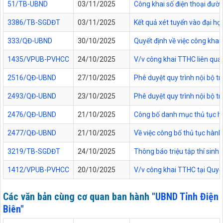
51/TB-UBND
03/11/2025
Công khai số điện thoại đườn
3386/TB-SGDĐT
03/11/2025
Kết quả xét tuyển vào đại họ
333/QĐ-UBND
30/10/2025
Quyết định về việc công kha
1435/VPUB-PVHCC
24/10/2025
V/v công khai TTHC liên qua
2516/QĐ-UBND
27/10/2025
Phê duyệt quy trình nội bộ t
2493/QĐ-UBND
23/10/2025
Phê duyệt quy trình nội bộ t
2476/QĐ-UBND
21/10/2025
Công bố danh mục thủ tục hàn
2477/QĐ-UBND
21/10/2025
Về việc công bố thủ tục hành
3219/TB-SGDĐT
24/10/2025
Thông báo triệu tập thí sinh
1412/VPUB-PVHCC
20/10/2025
V/v công khai TTHC tại Quy
Các văn bản cùng cơ quan ban hành
"UBND Tỉnh Điện
Biên"