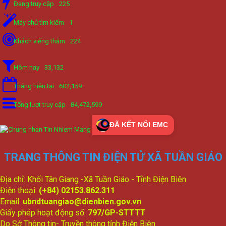
Đang truy cập
225
Máy chủ tìm kiếm
1
Khách viếng thăm
224
Hôm nay
33,132
Tháng hiện tại
602,159
Tổng lượt truy cập
84,472,599
ĐÃ KẾT NỐI EMC
TRANG THÔNG TIN ĐIỆN TỬ XÃ TUẦN GIÁO
Địa chỉ: Khối Tân Giang -Xã Tuần Giáo - Tỉnh Điện Biên
Điện thoại:
(+84) 02153.862.311
Email:
ubndtuangiao@dienbien.gov.vn
Giấy phép hoạt động số:
797/GP-STTTT
Do Sở Thông tin- Truyền thông tỉnh Điện Biên