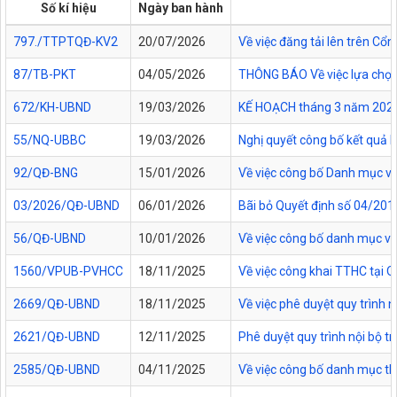
Số kí hiệu
Ngày ban hành
797./TTPTQĐ-KV2
20/07/2026
Về việc đăng tải lên trên C
87/TB-PKT
04/05/2026
THÔNG BÁO Về việc lựa chọn 
672/KH-UBND
19/03/2026
KẾ HOẠCH tháng 3 năm 2026 Đ
55/NQ-UBBC
19/03/2026
Nghị quyết công bố kết quả 
92/QĐ-BNG
15/01/2026
Về việc công bố Danh mục vă
03/2026/QĐ-UBND
06/01/2026
Bãi bỏ Quyết định số 04/20
56/QĐ-UBND
10/01/2026
Về việc công bố danh mục vă
1560/VPUB-PVHCC
18/11/2025
Về việc công khai TTHC tại
2669/QĐ-UBND
18/11/2025
Về việc phê duyệt quy trình n
2621/QĐ-UBND
12/11/2025
Phê duyệt quy trình nội bộ t
2585/QĐ-UBND
04/11/2025
Về việc công bố danh mục thủ