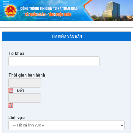
Đã kết nối EMC
TÌM KIẾM VĂN BẢN
Từ khóa
Thời gian ban hành
Đến
Lĩnh vực