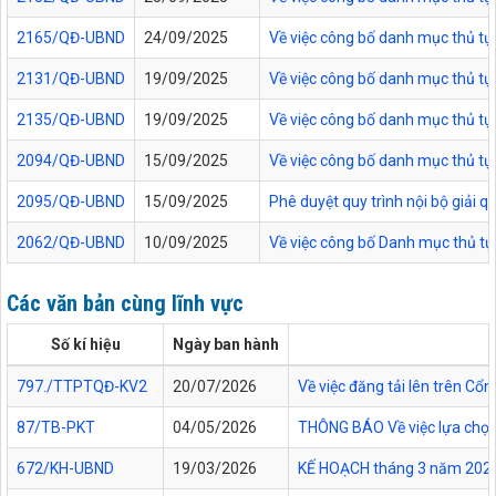
2165/QĐ-UBND
24/09/2025
Về việc công bố danh mục thủ tục
2131/QĐ-UBND
19/09/2025
Về việc công bố danh mục thủ tục
2135/QĐ-UBND
19/09/2025
Về việc công bố danh mục thủ tục 
2094/QĐ-UBND
15/09/2025
Về việc công bố danh mục thủ tục
2095/QĐ-UBND
15/09/2025
Phê duyệt quy trình nội bộ giải 
2062/QĐ-UBND
10/09/2025
Về việc công bố Danh mục thủ tục
Các văn bản cùng lĩnh vực
Số kí hiệu
Ngày ban hành
797./TTPTQĐ-KV2
20/07/2026
Về việc đăng tải lên trên C
87/TB-PKT
04/05/2026
THÔNG BÁO Về việc lựa chọn 
672/KH-UBND
19/03/2026
KẾ HOẠCH tháng 3 năm 2026 Đ