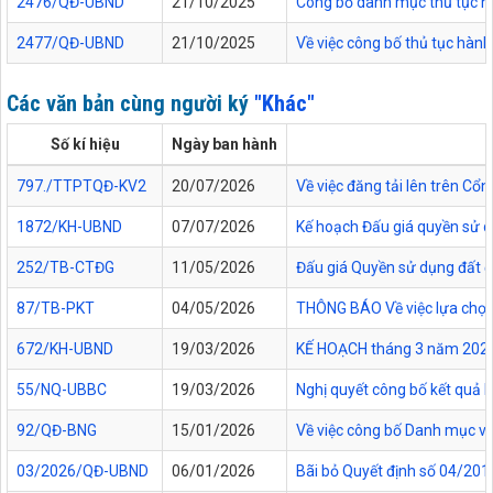
2476/QĐ-UBND
21/10/2025
Công bố danh mục thủ tục hàn
2477/QĐ-UBND
21/10/2025
Về việc công bố thủ tục hành
Các văn bản cùng người ký
"Khác"
Số kí hiệu
Ngày ban hành
797./TTPTQĐ-KV2
20/07/2026
Về việc đăng tải lên trên C
1872/KH-UBND
07/07/2026
Kế hoạch Đấu giá quyền sử d
252/TB-CTĐG
11/05/2026
Đấu giá Quyền sử dụng đất đối
87/TB-PKT
04/05/2026
THÔNG BÁO Về việc lựa chọn 
672/KH-UBND
19/03/2026
KẾ HOẠCH tháng 3 năm 2026 Đ
55/NQ-UBBC
19/03/2026
Nghị quyết công bố kết quả 
92/QĐ-BNG
15/01/2026
Về việc công bố Danh mục vă
03/2026/QĐ-UBND
06/01/2026
Bãi bỏ Quyết định số 04/20