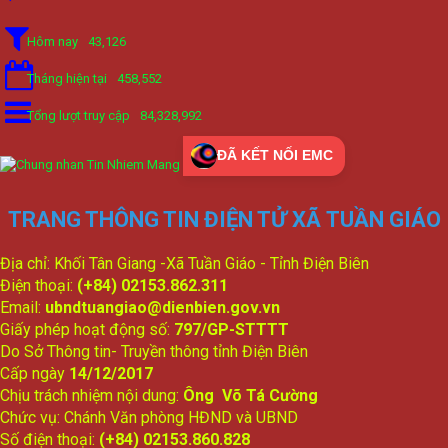
Hôm nay
43,126
Tháng hiện tại
458,552
Tổng lượt truy cập
84,328,992
ĐÃ KẾT NỐI EMC
TRANG THÔNG TIN ĐIỆN TỬ XÃ TUẦN GIÁO
Địa chỉ: Khối Tân Giang -Xã Tuần Giáo - Tỉnh Điện Biên
Điện thoại:
(+84) 02153.862.311
Email:
ubndtuangiao@dienbien.gov.vn
Giấy phép hoạt động số:
797/GP-STTTT
Do Sở Thông tin- Truyền thông tỉnh Điện Biên
Cấp ngày
14/12/2017
Chịu trách nhiệm nội dung:
Ông Võ Tá Cường
Chức vụ: Chánh Văn phòng HĐND và UBND
Số điện thoại:
(+84) 02153.860.828