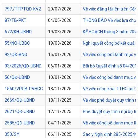
797./TTPTQĐ-KV2
20/07/2026
Về việc đăng tải lên trên C
87/TB-PKT
04/05/2026
THÔNG BÁO Về việc lựa chọn 
672/KH-UBND
19/03/2026
KẾ HOẠCH tháng 3 năm 2026 Đ
55/NQ-UBBC
19/03/2026
Nghị quyết công bố kết quả 
92/QĐ-BNG
15/01/2026
Về việc công bố Danh mục vă
03/2026/QĐ-UBND
06/01/2026
Bãi bỏ Quyết định số 04/20
56/QĐ-UBND
10/01/2026
Về việc công bố danh mục vă
1560/VPUB-PVHCC
18/11/2025
Về việc công khai TTHC tại
2669/QĐ-UBND
18/11/2025
Về việc phê duyệt quy trình n
2621/QĐ-UBND
12/11/2025
Phê duyệt quy trình nội bộ t
2585/QĐ-UBND
04/11/2025
Về việc công bố danh mục thủ
350/SY
06/11/2025
Sao y Nghị định 285/2025/NĐ