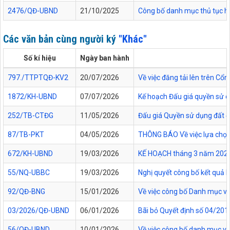
2476/QĐ-UBND
21/10/2025
Công bố danh mục thủ tục hàn
Các văn bản cùng người ký
"Khác"
Số kí hiệu
Ngày ban hành
797./TTPTQĐ-KV2
20/07/2026
Về việc đăng tải lên trên C
1872/KH-UBND
07/07/2026
Kế hoạch Đấu giá quyền sử d
252/TB-CTĐG
11/05/2026
Đấu giá Quyền sử dụng đất đối
87/TB-PKT
04/05/2026
THÔNG BÁO Về việc lựa chọn 
672/KH-UBND
19/03/2026
KẾ HOẠCH tháng 3 năm 2026 Đ
55/NQ-UBBC
19/03/2026
Nghị quyết công bố kết quả 
92/QĐ-BNG
15/01/2026
Về việc công bố Danh mục vă
03/2026/QĐ-UBND
06/01/2026
Bãi bỏ Quyết định số 04/20
56/QĐ-UBND
10/01/2026
Về việc công bố danh mục vă