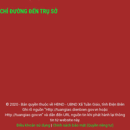
CHỈ ĐƯỜNG ĐẾN TRỤ SỞ
© 2020 - Bản quyền thuộc về HĐND - UBND Xã Tuần Giáo, tỉnh Điện Biên
Ghi rõ nguồn "Http://tuangiao.dienbien.gov.vn hoặc
Http://tuangiao.gov.vn" và dẫn đến URL nguồn tin khi phát hành lại thông
tin từ website này.
Điều khoản sử dụng
|
Chính sách bảo mật (Quyền riêng tư)