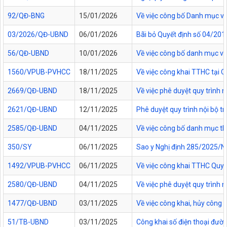
92/QĐ-BNG
15/01/2026
Về việc công bố Danh mục vă
03/2026/QĐ-UBND
06/01/2026
Bãi bỏ Quyết định số 04/20
56/QĐ-UBND
10/01/2026
Về việc công bố danh mục vă
1560/VPUB-PVHCC
18/11/2025
Về việc công khai TTHC tại
2669/QĐ-UBND
18/11/2025
Về việc phê duyệt quy trình n
2621/QĐ-UBND
12/11/2025
Phê duyệt quy trình nội bộ t
2585/QĐ-UBND
04/11/2025
Về việc công bố danh mục thủ
350/SY
06/11/2025
Sao y Nghị định 285/2025/NĐ
1492/VPUB-PVHCC
06/11/2025
Về việc công khai TTHC Quy
2580/QĐ-UBND
04/11/2025
Về việc phê duyệt quy trình 
1477/QĐ-UBND
03/11/2025
Về việc công khai, hủy công
51/TB-UBND
03/11/2025
Công khai số điện thoại đườn