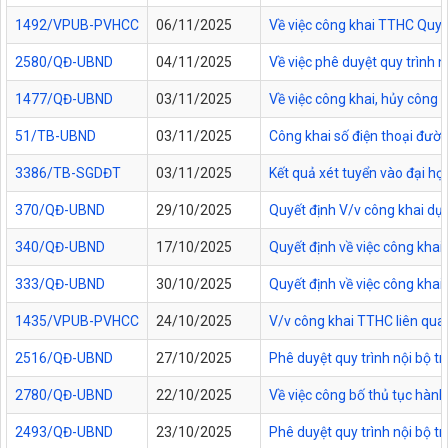
1492/VPUB-PVHCC
06/11/2025
Về việc công khai TTHC Quy
2580/QĐ-UBND
04/11/2025
Về việc phê duyệt quy trình 
1477/QĐ-UBND
03/11/2025
Về việc công khai, hủy công
51/TB-UBND
03/11/2025
Công khai số điện thoại đườn
3386/TB-SGDĐT
03/11/2025
Kết quả xét tuyển vào đại họ
370/QĐ-UBND
29/10/2025
Quyết định V/v công khai dự
340/QĐ-UBND
17/10/2025
Quyết định về việc công kha
333/QĐ-UBND
30/10/2025
Quyết định về việc công kha
1435/VPUB-PVHCC
24/10/2025
V/v công khai TTHC liên qua
2516/QĐ-UBND
27/10/2025
Phê duyệt quy trình nội bộ t
2780/QĐ-UBND
22/10/2025
Về việc công bố thủ tục hành
2493/QĐ-UBND
23/10/2025
Phê duyệt quy trình nội bộ t