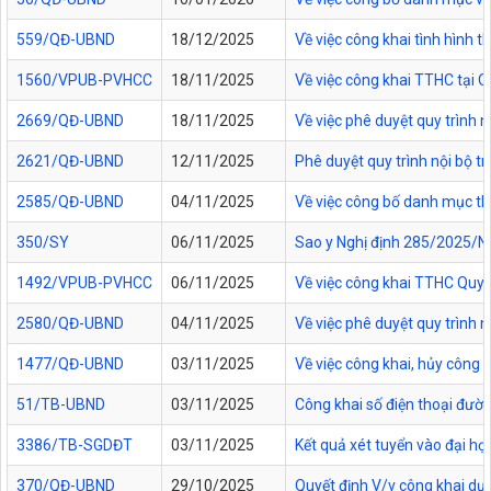
559/QĐ-UBND
18/12/2025
Về việc công khai tình hình
1560/VPUB-PVHCC
18/11/2025
Về việc công khai TTHC tại
2669/QĐ-UBND
18/11/2025
Về việc phê duyệt quy trình n
2621/QĐ-UBND
12/11/2025
Phê duyệt quy trình nội bộ t
2585/QĐ-UBND
04/11/2025
Về việc công bố danh mục thủ
350/SY
06/11/2025
Sao y Nghị định 285/2025/NĐ
1492/VPUB-PVHCC
06/11/2025
Về việc công khai TTHC Quy
2580/QĐ-UBND
04/11/2025
Về việc phê duyệt quy trình 
1477/QĐ-UBND
03/11/2025
Về việc công khai, hủy công
51/TB-UBND
03/11/2025
Công khai số điện thoại đườn
3386/TB-SGDĐT
03/11/2025
Kết quả xét tuyển vào đại họ
370/QĐ-UBND
29/10/2025
Quyết định V/v công khai dự