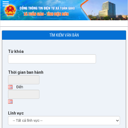
Đã kết nối EMC
TÌM KIẾM VĂN BẢN
Từ khóa
Thời gian ban hành
Đến
Lĩnh vực