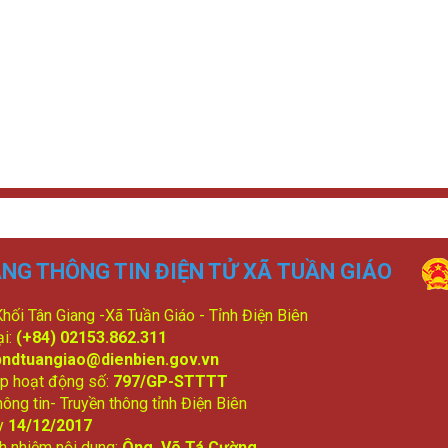
NG THÔNG TIN ĐIỆN TỬ XÃ TUẦN GIÁO
 Khối Tân Giang -Xã Tuần Giáo - Tỉnh Điện Biên
ại:
(+84) 02153.862.311
bndtuangiao@dienbien.gov.vn
p hoạt động số:
797/GP-STTTT
ông tin- Truyền thông tỉnh Điện Biên
y
14/12/2017
ch nhiệm nội dung:
Ông Võ Tá Cường