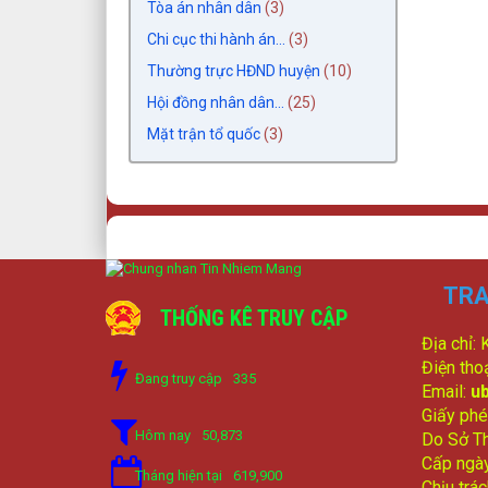
Tòa án nhân dân
(3)
Chi cục thi hành án...
(3)
Thường trực HĐND huyện
(10)
Hội đồng nhân dân...
(25)
Mặt trận tổ quốc
(3)
TRA
THỐNG KÊ TRUY CẬP
Địa chỉ:
Điện tho
Đang truy cập
335
Email:
u
Giấy phé
Hôm nay
50,873
Do Sở Th
Cấp ngà
Tháng hiện tại
619,900
Chịu trá