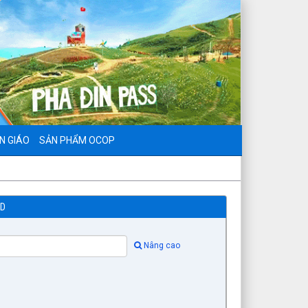
N GIÁO
SẢN PHẨM OCOP
ND
Nâng cao