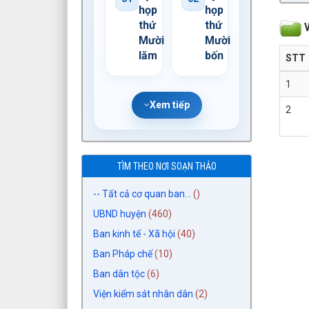
họp
họp
thứ
thứ
V
Mười
Mười
lăm
bốn
STT
1
Xem tiếp
2
TÌM THEO NƠI SOẠN THẢO
-- Tất cả cơ quan ban...
()
UBND huyện
(460)
Ban kinh tế - Xã hội
(40)
Ban Pháp chế
(10)
Ban dân tộc
(6)
Viện kiểm sát nhân dân
(2)