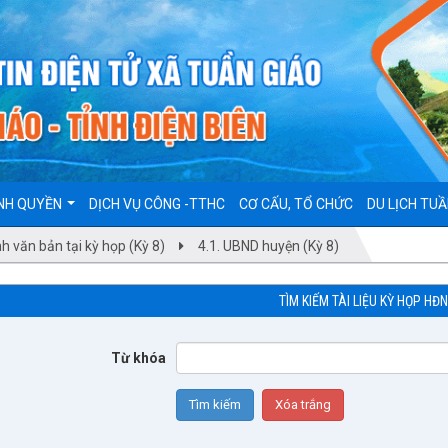
NH QUYỀN
DỊCH VỤ CÔNG -TTHC
CƠ CẤU, TỔ CHỨC
DU LỊCH TUẦ
nh văn bản tại kỳ họp (Kỳ 8)
4.1. UBND huyện (Kỳ 8)
TÌM KIẾM TÀI LIỆU KỲ HỌP HĐ
Từ khóa