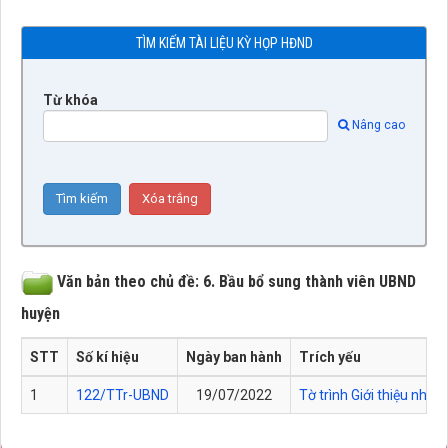
TÌM KIẾM TÀI LIỆU KỲ HỌP HĐND
Từ khóa
Nâng cao
Văn bản theo chủ đề: 6. Bầu bổ sung thành viên UBND
huyện
STT
Số kí hiệu
Ngày ban hành
Trích yếu
1
122/TTr-UBND
19/07/2022
Tờ trình Giới thiệu nh