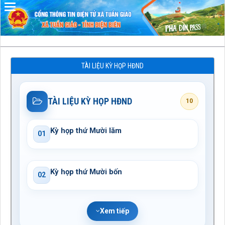
Đã kết nối EMC
TÀI LIỆU KỲ HỌP HĐND
TÀI LIỆU KỲ HỌP HĐND
10
Kỳ họp thứ Mười lăm
01
Kỳ họp thứ Mười bốn
02
Xem tiếp