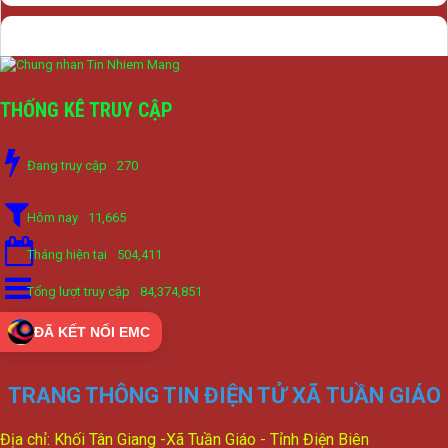
THỐNG KÊ TRUY CẬP
Đang truy cập
270
Hôm nay
11,665
Tháng hiện tại
504,411
Tổng lượt truy cập
84,374,851
ĐÃ KẾT NỐI EMC
TRANG THÔNG TIN ĐIỆN TỬ XÃ TUẦN GIÁO
Địa chỉ: Khối Tân Giang -Xã Tuần Giáo - Tỉnh Điện Biên