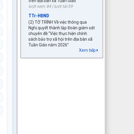
lượt xem: 84 | lượt tải:59
TTr-HĐND
(2) TỜ TRÌNH Về việc thông qua
Nghị quyết thành lập Đoàn giám sát
chuyên đề “Việc thực hiện chính
sách bảo trợ xã hội trên địa bàn xã
Tuần Giáo năm 2026”
lượt xem: 140 | lượt tải:106
Xem tiếp
4/TB-UBMTTQVN-BTT
Thông báo về hoạt động của Mặt
trận Tổ quốc tham gia xây dựng
chính quyền 6 tháng đầu năm 2026,
tổng hợp ý kiến, kiến nghị của cử tri
và nhân dân; đề xuất, kiến nghị với
HĐND, UBND xã.
lượt xem: 226 | lượt tải:55
1737/TTr-UBND
(6) Tờ trình chấp thuận chủ trương
dự án đầu tư xây dựng khởi công
mới năm 2026, dự án: Đầu tư xây
dựng các hạng mục hạ tầng đô thị