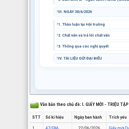
III. NGÀY 30/6/2026
1. Thảo luận tại Hội trường
2. Chất vấn và trả lời chất vấn
3. Thông qua các nghị quyết
IV. TÀI LIỆU GỬI ĐẠI BIỂU
Văn bản theo chủ đề: I. GIẤY MỜI - TRIỆU T
STT
Số kí hiệu
Ngày ban hành
Trích yếu
1
47/GM-
22/06/2026
Giấy mời Dự