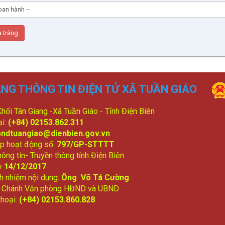
NG THÔNG TIN ĐIỆN TỬ XÃ TUẦN GIÁO
 Khối Tân Giang -Xã Tuần Giáo - Tỉnh Điện Biên
ại:
(+84) 02153.862.311
bndtuangiao@dienbien.gov.vn
p hoạt động số:
797/GP-STTTT
ông tin- Truyền thông tỉnh Điện Biên
y
14/12/2017
ch nhiệm nội dung:
Ông Võ Tá Cường
: Chánh Văn phòng HĐND và UBND
thoại:
(+84) 02153.860.828