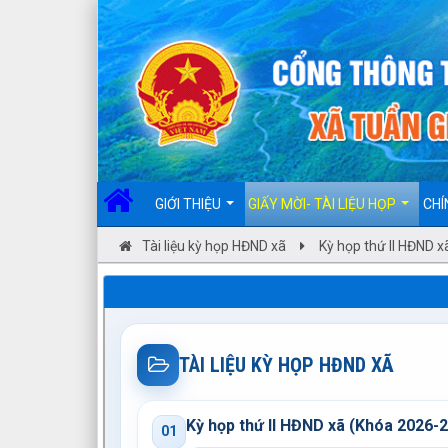
Đã kết nối EMC
GIỚI THIỆU
GIẤY MỜI- TÀI LIỆU HỌP
CHÍ
Tài liệu kỳ họp HĐND xã
Kỳ họp thứ II HĐND 
TÀI LIỆU KỲ HỌP HĐND XÃ
Kỳ họp thứ II HĐND xã (Khóa 2026-
01