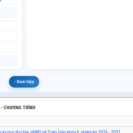
Xem tiếp
ẬP - CHƯƠNG TRÌNH
 kỳ họp thứ Hai, HĐND xã Tuần Giáo khóa II, nhiệm kỳ 2026 - 2031