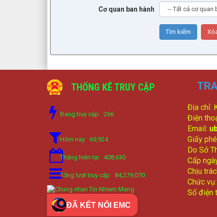
Cơ quan ban hành
TRA
THỐNG KÊ TRUY CẬP
Địa chỉ:
Đang truy cập
266
Điện tho
Email:
u
Giấy phé
Hôm nay
69,924
Do Sở Th
Tháng hiện tại
408,630
Cấp ngà
Chịu trá
Tổng lượt truy cập
84,279,070
Chức vụ
Số điện 
ĐÃ KẾT NỐI EMC