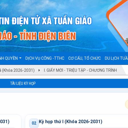
NH QUYỀN
DỊCH VỤ CÔNG -TTHC
CƠ CẤU, TỔ CHỨC
DU LỊCH TUẦ
xã (Khóa 2026-2031)
I. GIẤY MỜI - TRIỆU TẬP - CHƯƠNG TRÌNH
TÀI LIỆU KỲ HỌP
2031)
Kỳ họp thứ I (Khóa 2026-2031)
02