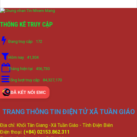
THỐNG KÊ TRUY CẬP
Đang truy cập
172
Hôm nay
41,304
Tháng hiện tại
456,730
Tổng lượt truy cập
84,327,170
ĐÃ KẾT NỐI EMC
TRANG THÔNG TIN ĐIỆN TỬ XÃ TUẦN GIÁO
Địa chỉ: Khối Tân Giang -Xã Tuần Giáo - Tỉnh Điện Biên
Điện thoại:
(+84) 02153.862.311