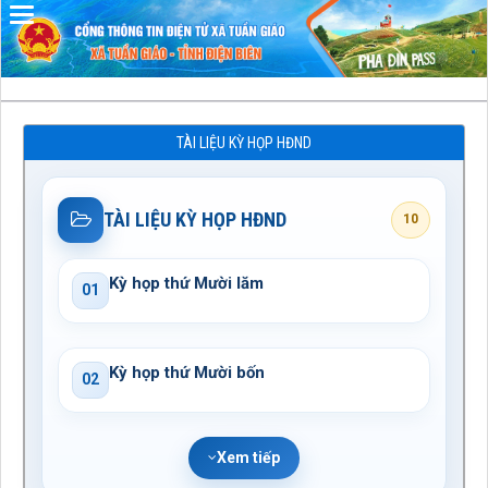
Đã kết nối EMC
TÀI LIỆU KỲ HỌP HĐND
TÀI LIỆU KỲ HỌP HĐND
10
Kỳ họp thứ Mười lăm
01
Kỳ họp thứ Mười bốn
02
Xem tiếp