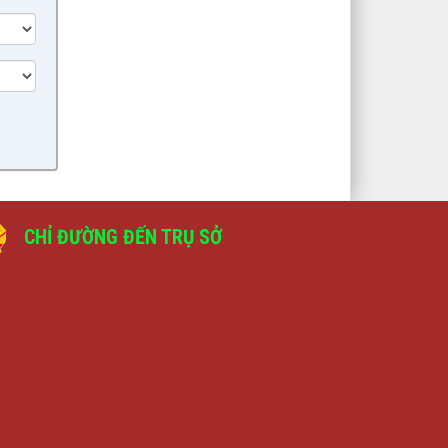
lượt xem: 420 | lượt tải:196
4/BC-BKTNS
(1) Tình hình thực hiện kế hoạch
phát triển kinh tế - xã hội, đảm bảo
quốc phòng - an ninh 06 tháng đầu
năm; Nhiệm vụ, giải pháp trọng tâm
06 tháng cuối năm 2026
lượt xem: 331 | lượt tải:196
5/BC-BKTNS
(1) Thẩm tra Dự thảo Nghị quyết
CHỈ ĐƯỜNG ĐẾN TRỤ SỞ
điều chỉnh chỉ tiêu phát triển kinh tế
- xã hội, đảm bảo Quốc phòng - An
ninh năm 2026 tại Nghị quyết số
38/NQ-HĐND ngày 19/12/2025 của
HĐND xã Tuần Giáo
lượt xem: 148 | lượt tải:123
8/BC-BVHXH
(2) Báo cáo Thẩm tra dự thảo Nghị
quyết phê duyệt Kế hoạch phát triển
sự nghiệp Giáo dục và Đào tạo năm
học 2026-2027