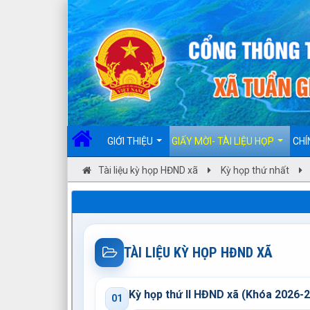
Đã kết nối EMC
GIỚI THIỆU
GIẤY MỜI- TÀI LIỆU HỌP
CHÍ
Tài liệu kỳ họp HĐND xã
Kỳ họp thứ nhất
TÀI LIỆU KỲ HỌP HĐND XÃ
Kỳ họp thứ II HĐND xã (Khóa 2026-
01