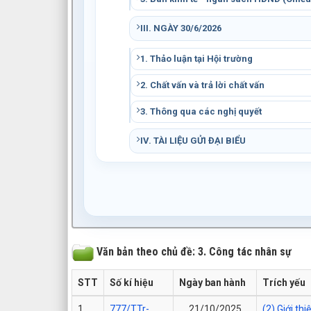
III. NGÀY 30/6/2026
1. Thảo luận tại Hội trường
2. Chất vấn và trả lời chất vấn
3. Thông qua các nghị quyết
IV. TÀI LIỆU GỬI ĐẠI BIỂU
Văn bản theo chủ đề: 3. Công tác nhân sự
STT
Số kí hiệu
Ngày ban hành
Trích yếu
1
777/TTr-
21/10/2025
(2) Giới t