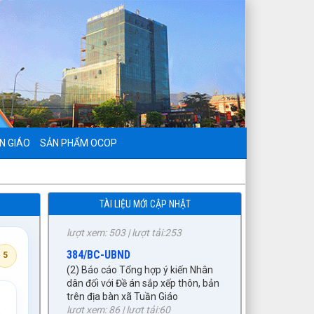
9/BC-BVHXH
N GIÁO
SẢN PHẨM OCOP
(5) Báo cáo thẩm tra báo cáo của
UBND xã về công tác tiếp công dân,
giải quyết khiếu nại, tố cáo và
phòng, chống tham nhũng, tiêu cực
TÀI LIỆU MỚI CẬP NHẬT
6 tháng đầu năm 2026
lượt xem: 503 | lượt tải:253
384/BC-UBND
5
(2) Báo cáo Tổng hợp ý kiến Nhân
dân đối với Đề án sắp xếp thôn, bản
trên địa bàn xã Tuần Giáo
lượt xem: 86 | lượt tải:60