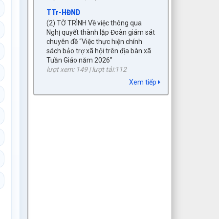
TTr-HĐND
(2) TỜ TRÌNH Về việc thông qua
Nghị quyết thành lập Đoàn giám sát
chuyên đề “Việc thực hiện chính
sách bảo trợ xã hội trên địa bàn xã
Tuần Giáo năm 2026”
lượt xem: 149 | lượt tải:112
4/TB-UBMTTQVN-BTT
Xem tiếp
Thông báo về hoạt động của Mặt
trận Tổ quốc tham gia xây dựng
chính quyền 6 tháng đầu năm 2026,
tổng hợp ý kiến, kiến nghị của cử tri
và nhân dân; đề xuất, kiến nghị với
HĐND, UBND xã.
lượt xem: 237 | lượt tải:61
1737/TTr-UBND
(6) Tờ trình chấp thuận chủ trương
dự án đầu tư xây dựng khởi công
mới năm 2026, dự án: Đầu tư xây
dựng các hạng mục hạ tầng đô thị
(vỉa hè, cây xanh…)
lượt xem: 85 | lượt tải:59