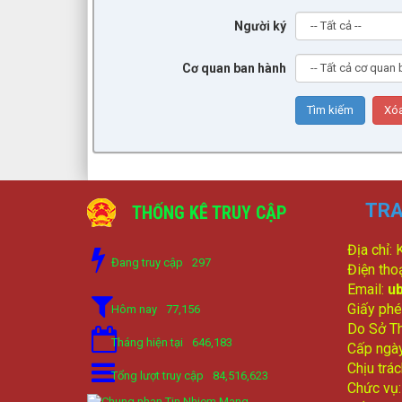
Người ký
Cơ quan ban hành
TRA
THỐNG KÊ TRUY CẬP
Địa chỉ:
Đang truy cập
297
Điện tho
Email:
u
Giấy phé
Hôm nay
77,156
Do Sở Th
Tháng hiện tại
646,183
Cấp ngà
Chịu trá
Tổng lượt truy cập
84,516,623
Chức vụ