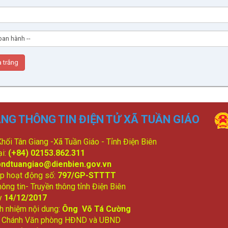
NG THÔNG TIN ĐIỆN TỬ XÃ TUẦN GIÁO
 Khối Tân Giang -Xã Tuần Giáo - Tỉnh Điện Biên
ại:
(+84) 02153.862.311
bndtuangiao@dienbien.gov.vn
p hoạt động số:
797/GP-STTTT
ông tin- Truyền thông tỉnh Điện Biên
y
14/12/2017
ch nhiệm nội dung:
Ông Võ Tá Cường
: Chánh Văn phòng HĐND và UBND