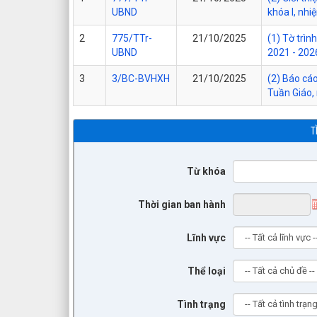
UBND
khóa I, nhi
2
775/TTr-
21/10/2025
(1) Tờ trìn
UBND
2021 - 202
3
3/BC-BVHXH
21/10/2025
(2) Báo cáo
Tuần Giáo,
T
Từ khóa
Thời gian ban hành
Lĩnh vực
Thể loại
Tình trạng