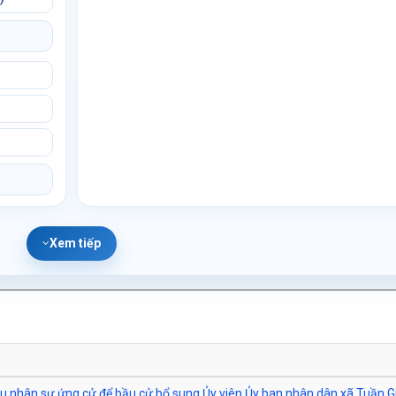
Xem tiếp
hiệu nhân sự ứng cử để bầu cử bổ sung Ủy viên Ủy ban nhân dân xã Tuần G