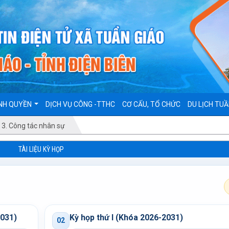
NH QUYỀN
DỊCH VỤ CÔNG -TTHC
CƠ CẤU, TỔ CHỨC
DU LỊCH TUẦ
3. Công tác nhân sự
TÀI LIỆU KỲ HỌP
2031)
Kỳ họp thứ I (Khóa 2026-2031)
02