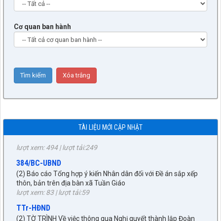
Cơ quan ban hành
9/BC-BVHXH
(5) Báo cáo thẩm tra báo cáo của UBND xã về công tác tiếp
công dân, giải quyết khiếu nại, tố cáo và phòng, chống tham
TÀI LIỆU MỚI CẬP NHẬT
nhũng, tiêu cực 6 tháng đầu năm 2026
lượt xem: 494 | lượt tải:249
384/BC-UBND
(2) Báo cáo Tổng hợp ý kiến Nhân dân đối với Đề án sắp xếp
thôn, bản trên địa bàn xã Tuần Giáo
lượt xem: 83 | lượt tải:59
TTr-HĐND
(2) TỜ TRÌNH Về việc thông qua Nghị quyết thành lập Đoàn