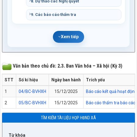
8. Dự thảo các Nghị quyết
9. Các báo cáo thẩm tra
Xem tiếp
Văn bản theo chủ đề: 2.3. Ban Văn hóa – Xã hội (Kỳ 3)
STT
Số kí hiệu
Ngày ban hành
Trích yếu
1
04/BC-BVHXH
15/12/2025
Báo cáo kết quả hoạt động
2
05/BC-BVHXH
15/12/2025
Báo cáo thẩm tra báo cáo 
TÌM KIẾM TÀI LIỆU HỌP HĐND XÃ
Từ khóa