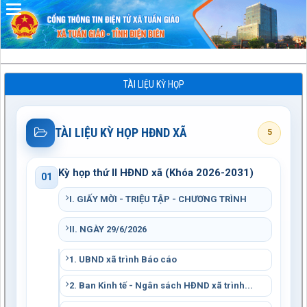
Đã kết nối EMC
TÀI LIỆU KỲ HỌP
TÀI LIỆU KỲ HỌP HĐND XÃ
5
Kỳ họp thứ II HĐND xã (Khóa 2026-2031)
01
I. GIẤY MỜI - TRIỆU TẬP - CHƯƠNG TRÌNH
II. NGÀY 29/6/2026
1. UBND xã trình Báo cáo
2. Ban Kinh tế - Ngân sách HĐND xã trình...