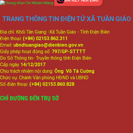
2026 - 2031
lượt xem: 98 | lượt tải:61
TRANG THÔNG TIN ĐIỆN TỬ XÃ TUẦN GIÁO
1704/TTr-UBND
(2) Đề nghị phê duyệt Kế hoạch phát triển sự nghiệp Giáo dục
Địa chỉ: Khối Tân Giang -Xã Tuần Giáo - Tỉnh Điện Biên
và Đào tạo năm học 2026-2027
lượt xem: 115 | lượt tải:77
Điện thoại:
(+84) 02153.862.311
Email:
ubndtuangiao@dienbien.gov.vn
349/BC-UBND
Giấy phép hoạt động số:
797/GP-STTTT
(2) Báo cáo công tác tiếp công dân giải quyết khiếu nại, tố cáo
Do Sở Thông tin- Truyền thông tỉnh Điện Biên
và phòng chống tham nhũng, tiêu cực 6 tháng đầu năm
Cấp ngày
14/12/2017
2026; phương hướng, nhiệm vụ 6 tháng cuối năm 2026
lượt xem: 198 | lượt tải:122
Chịu trách nhiệm nội dung:
Ông Võ Tá Cường
Chức vụ: Chánh Văn phòng HĐND và UBND
342/BC-UBND
Số điện thoại:
(+84) 02153.860.828
(1) Về tình hình thực hiện Kế hoạch phát triển kinh tế-xã hội,
đảm bảo quốc phòng-an ninh trong 6 tháng đầu năm; nhiệm
CHỈ ĐƯỜNG ĐẾN TRỤ SỞ
vụ, giải pháp trọng tâm 6 tháng cuối năm 2026
lượt xem: 133 | lượt tải:116
1665/TTr-UBND
(4) Tờ trình Đề nghị ban hành Nghị quyết quyết định các biện
pháp bảo đảm thực hiện dân chủ ở cơ sở trên địa bàn xã
Tuần Giáo