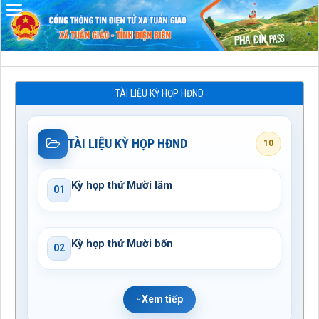
Đã kết nối EMC
TÀI LIỆU KỲ HỌP HĐND
TÀI LIỆU KỲ HỌP HĐND
10
Kỳ họp thứ Mười lăm
01
Kỳ họp thứ Mười bốn
02
Xem tiếp