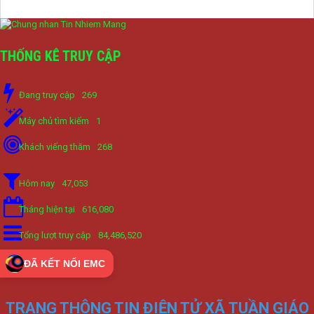
THỐNG KÊ TRUY CẬP
Đang truy cập
269
Máy chủ tìm kiếm
1
Khách viếng thăm
268
Hôm nay
47,053
Tháng hiện tại
616,080
Tổng lượt truy cập
84,486,520
ĐÃ KẾT NỐI EMC
TRANG THÔNG TIN ĐIỆN TỬ XÃ TUẦN GIÁO