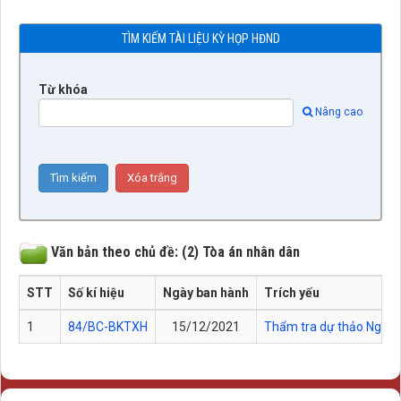
TÌM KIẾM TÀI LIỆU KỲ HỌP HĐND
Từ khóa
Nâng cao
Văn bản theo chủ đề: (2) Tòa án nhân dân
STT
Số kí hiệu
Ngày ban hành
Trích yếu
1
84/BC-BKTXH
15/12/2021
Thẩm tra dự thảo Nghị 