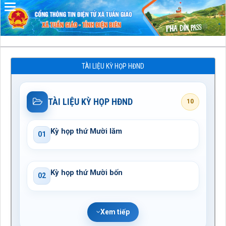
Đã kết nối EMC
TÀI LIỆU KỲ HỌP HĐND
TÀI LIỆU KỲ HỌP HĐND
10
Kỳ họp thứ Mười lăm
01
Kỳ họp thứ Mười bốn
02
Xem tiếp