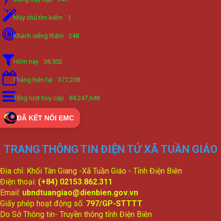
Máy chủ tìm kiếm
1
Khách viếng thăm
248
Hôm nay
38,502
Tháng hiện tại
377,208
Tổng lượt truy cập
84,247,648
ĐÃ KẾT NỐI EMC
TRANG THÔNG TIN ĐIỆN TỬ XÃ TUẦN GIÁO
Địa chỉ: Khối Tân Giang -Xã Tuần Giáo - Tỉnh Điện Biên
Điện thoại:
(+84) 02153.862.311
Email:
ubndtuangiao@dienbien.gov.vn
Giấy phép hoạt động số:
797/GP-STTTT
Do Sở Thông tin- Truyền thông tỉnh Điện Biên