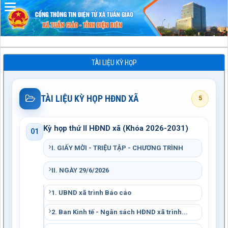
Đã kết nối EMC
TÀI LIỆU KỲ HỌP
TÀI LIỆU KỲ HỌP HĐND XÃ
5
Kỳ họp thứ II HĐND xã (Khóa 2026-2031)
01
I. GIẤY MỜI - TRIỆU TẬP - CHƯƠNG TRÌNH
II. NGÀY 29/6/2026
1. UBND xã trình Báo cáo
2. Ban Kinh tế - Ngân sách HĐND xã trình...