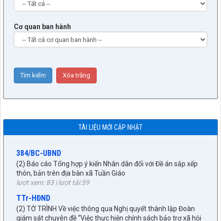
Cơ quan ban hành
9/BC-BVHXH
(5) Báo cáo thẩm tra báo cáo của UBND xã về công tác tiếp
công dân, giải quyết khiếu nại, tố cáo và phòng, chống tham
nhũng, tiêu cực 6 tháng đầu năm 2026
TÀI LIỆU MỚI CẬP NHẬT
lượt xem: 494 | lượt tải:249
384/BC-UBND
(2) Báo cáo Tổng hợp ý kiến Nhân dân đối với Đề án sắp xếp
thôn, bản trên địa bàn xã Tuần Giáo
lượt xem: 83 | lượt tải:59
TTr-HĐND
(2) TỜ TRÌNH Về việc thông qua Nghị quyết thành lập Đoàn
giám sát chuyên đề “Việc thực hiện chính sách bảo trợ xã hội