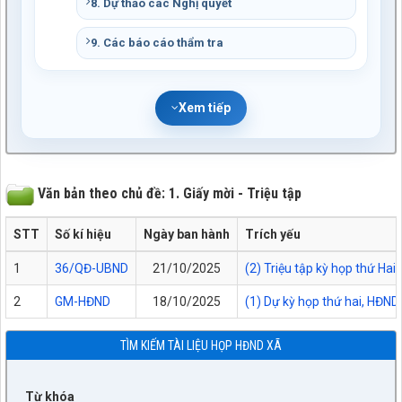
8. Dự thảo các Nghị quyết
9. Các báo cáo thẩm tra
Xem tiếp
Văn bản theo chủ đề: 1. Giấy mời - Triệu tập
STT
Số kí hiệu
Ngày ban hành
Trích yếu
1
36/QĐ-UBND
21/10/2025
(2) Triệu tập kỳ họp thứ Ha
2
GM-HĐND
18/10/2025
(1) Dự kỳ họp thứ hai, HĐND
TÌM KIẾM TÀI LIỆU HỌP HĐND XÃ
Từ khóa