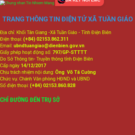
lượt xem: 98 | lượt tải:61
1704/TTr-UBND
TRANG THÔNG TIN ĐIỆN TỬ XÃ TUẦN GIÁO
(2) Đề nghị phê duyệt Kế hoạch phát triển sự nghiệp Giáo dục
và Đào tạo năm học 2026-2027
lượt xem: 115 | lượt tải:77
Địa chỉ: Khối Tân Giang -Xã Tuần Giáo - Tỉnh Điện Biên
Điện thoại:
(+84) 02153.862.311
349/BC-UBND
Email:
ubndtuangiao@dienbien.gov.vn
(2) Báo cáo công tác tiếp công dân giải quyết khiếu nại, tố cáo
Giấy phép hoạt động số:
797/GP-STTTT
và phòng chống tham nhũng, tiêu cực 6 tháng đầu năm
Do Sở Thông tin- Truyền thông tỉnh Điện Biên
2026; phương hướng, nhiệm vụ 6 tháng cuối năm 2026
lượt xem: 196 | lượt tải:122
Cấp ngày
14/12/2017
Chịu trách nhiệm nội dung:
Ông Võ Tá Cường
342/BC-UBND
Chức vụ: Chánh Văn phòng HĐND và UBND
(1) Về tình hình thực hiện Kế hoạch phát triển kinh tế-xã hội,
Số điện thoại:
(+84) 02153.860.828
đảm bảo quốc phòng-an ninh trong 6 tháng đầu năm; nhiệm
vụ, giải pháp trọng tâm 6 tháng cuối năm 2026
lượt xem: 133 | lượt tải:116
CHỈ ĐƯỜNG ĐẾN TRỤ SỞ
1665/TTr-UBND
(4) Tờ trình Đề nghị ban hành Nghị quyết quyết định các biện
pháp bảo đảm thực hiện dân chủ ở cơ sở trên địa bàn xã
Tuần Giáo
lượt xem: 145 | lượt tải:79