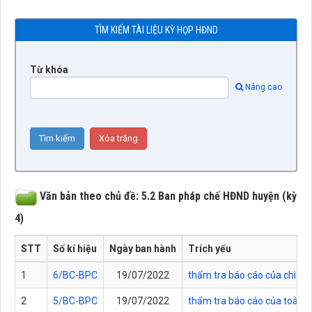
TÌM KIẾM TÀI LIỆU KỲ HỌP HĐND
Từ khóa
Nâng cao
Văn bản theo chủ đề: 5.2 Ban pháp chế HĐND huyện (kỳ
4)
STT
Số kí hiệu
Ngày ban hành
Trích yếu
1
6/BC-BPC
19/07/2022
thẩm tra báo cáo của chi cụ
2
5/BC-BPC
19/07/2022
thẩm tra báo cáo của toà án