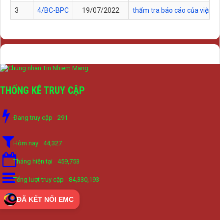
3
4/BC-BPC
19/07/2022
thẩm tra báo cáo của viện k
THỐNG KÊ TRUY CẬP
Đang truy cập
291
Hôm nay
44,327
Tháng hiện tại
459,753
Tổng lượt truy cập
84,330,193
ĐÃ KẾT NỐI EMC