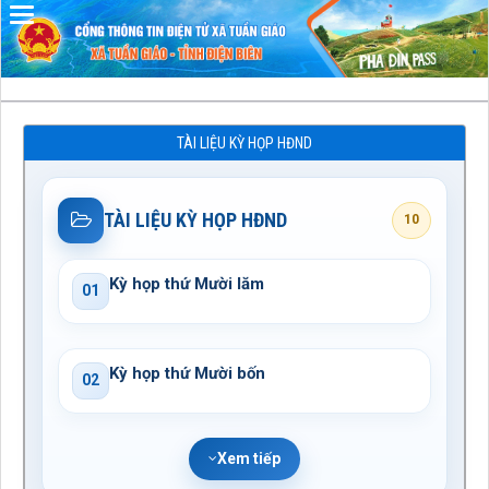
Đã kết nối EMC
TÀI LIỆU KỲ HỌP HĐND
TÀI LIỆU KỲ HỌP HĐND
10
Kỳ họp thứ Mười lăm
01
Kỳ họp thứ Mười bốn
02
Xem tiếp