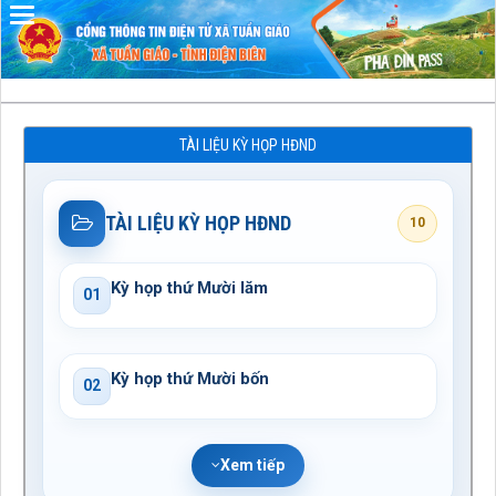
Đã kết nối EMC
TÀI LIỆU KỲ HỌP HĐND
TÀI LIỆU KỲ HỌP HĐND
10
Kỳ họp thứ Mười lăm
01
Kỳ họp thứ Mười bốn
02
Xem tiếp