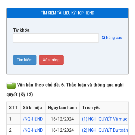
TÌM KIẾM TÀI LIỆU KỲ HỌP HĐND
Từ khóa
Nâng cao
Văn bản theo chủ đề: 6. Thảo luận và thông qua nghị
quyết (Kỳ 12)
STT
Số kí hiệu
Ngày ban hành
Trích yếu
1
/NQ-HĐND
16/12/2024
(1) NGHỊ QUYẾT Về mục tiêu,
2
/NQ-HĐND
16/12/2024
(2) NGHỊ QUYẾT Dự toán và 