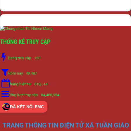
THỐNG KÊ TRUY CẬP
Đang truy cập
320
Hôm nay
49,487
Tháng hiện tại
618,514
Tổng lượt truy cập
84,488,954
ĐÃ KẾT NỐI EMC
TRANG THÔNG TIN ĐIỆN TỬ XÃ TUẦN GIÁO