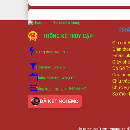
TRA
THỐNG KÊ TRUY CẬP
Địa chỉ:
Điện tho
Đang truy cập
287
Email:
u
Giấy phé
Hôm nay
60,576
Do Sở Th
Cấp ngà
Tháng hiện tại
476,002
Chịu trá
Chức vụ
Tổng lượt truy cập
84,346,442
Số điện 
ĐÃ KẾT NỐI EMC
Ghi rõ nguồn "Http://tuangiao.di