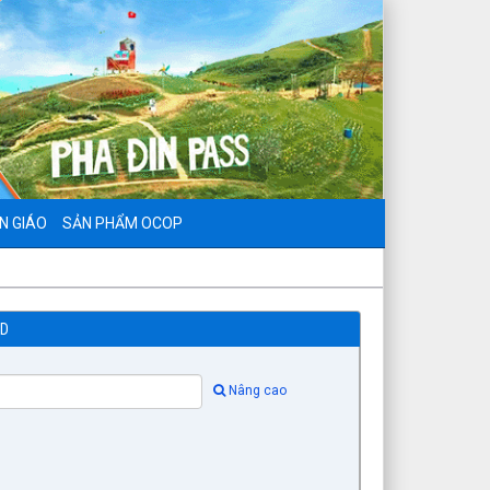
N GIÁO
SẢN PHẨM OCOP
ND
Nâng cao