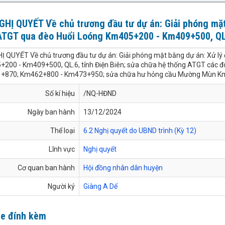
GHỊ QUYẾT Về chủ trương đầu tư dự án: Giải phóng mặt
ATGT qua đèo Huổi Loóng Km405+200 - Km409+500, QL
HỊ QUYẾT Về chủ trương đầu tư dự án: Giải phóng mặt bằng dự án: Xử l
200 - Km409+500, QL.6, tỉnh Điện Biên; sửa chữa hệ thống ATGT các
870; Km462+800 - Km473+950; sửa chữa hư hỏng cầu Mường Mùn Km41
Số kí hiệu
/NQ-HĐND
Ngày ban hành
13/12/2024
Thể loại
6.2 Nghị quyết do UBND trình (Kỳ 12)
Lĩnh vực
Nghị quyết
Cơ quan ban hành
Hội đồng nhân dân huyện
Người ký
Giàng A Dế
le đính kèm