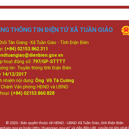
NG THÔNG TIN ĐIỆN TỬ XÃ TUẦN GIÁO
 Khối Tân Giang -Xã Tuần Giáo - Tỉnh Điện Biên
ại:
(+84) 02153.862.311
bndtuangiao@dienbien.gov.vn
p hoạt động số:
797/GP-STTTT
ông tin- Truyền thông tỉnh Điện Biên
y
14/12/2017
ch nhiệm nội dung:
Ông Võ Tá Cường
: Chánh Văn phòng HĐND và UBND
thoại:
(+84) 02153.860.828
© 2020 - Bản quyền thuộc về HĐND - UBND Xã Tuần Giáo, tỉnh Điện Biên
enbien.gov.vn hoặc Http://tuangiao.gov.vn" và dẫn đến URL nguồn tin khi phát h