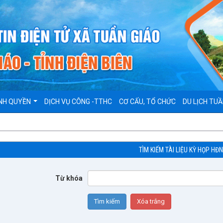
NH QUYỀN
DỊCH VỤ CÔNG -TTHC
CƠ CẤU, TỔ CHỨC
DU LỊCH TUẦ
TÌM KIẾM TÀI LIỆU KỲ HỌP HĐ
Từ khóa