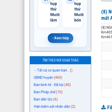
họp
họp
thứ
thứ
(8) N
Mười
Mười
mất 
lăm
bốn
(8) NG
Km405+
Km461+
Xem tiếp
TÌM THEO NƠI SOẠN THẢO
-- Tất cả cơ quan ban...
()
UBND huyện
(460)
Ban kinh tế - Xã hội
(40)
Ban Pháp chế
(10)
Ban dân tộc
(6)
Viện kiểm sát nhân dân
(2)
Fi