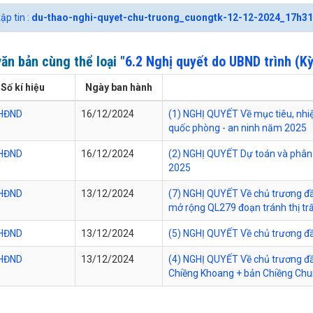
tập tin :
du-thao-nghi-quyet-chu-truong_cuongtk-12-12-2024_17h3
ăn bản cùng thể loại
"6.2 Nghị quyết do UBND trình (Kỳ
Số kí hiệu
Ngày ban hành
HĐND
16/12/2024
(1) NGHỊ QUYẾT Về mục tiêu, nhiệ
quốc phòng - an ninh năm 2025
HĐND
16/12/2024
(2) NGHỊ QUYẾT Dự toán và phân 
2025
HĐND
13/12/2024
(7) NGHỊ QUYẾT Về chủ trương đầ
mở rộng QL279 đoạn tránh thị trấ
HĐND
13/12/2024
(5) NGHỊ QUYẾT Về chủ trương đầu
HĐND
13/12/2024
(4) NGHỊ QUYẾT Về chủ trương đầ
Chiềng Khoang + bản Chiềng Chu