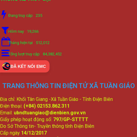
Đang truy cập
235
Hôm nay
19,266
Tháng hiện tại
512,012
Tổng lượt truy cập
84,382,452
ĐÃ KẾT NỐI EMC
TRANG THÔNG TIN ĐIỆN TỬ XÃ TUẦN GIÁO
Địa chỉ: Khối Tân Giang -Xã Tuần Giáo - Tỉnh Điện Biên
Điện thoại:
(+84) 02153.862.311
Email:
ubndtuangiao@dienbien.gov.vn
Giấy phép hoạt động số:
797/GP-STTTT
Do Sở Thông tin- Truyền thông tỉnh Điện Biên
Cấp ngày
14/12/2017