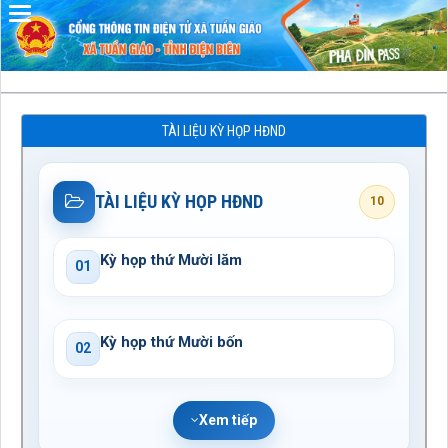
Đã kết nối EMC
TÀI LIỆU KỲ HỌP HĐND
TÀI LIỆU KỲ HỌP HĐND
10
Kỳ họp thứ Mười lăm
01
Kỳ họp thứ Mười bốn
02
Xem tiếp