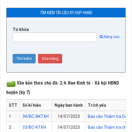
TÌM KIẾM TÀI LIỆU KỲ HỌP HĐND
Từ khóa
Nâng cao
Văn bản theo chủ đề: 2.4. Ban Kinh tế - Xã hội HĐND
huyện (kỳ 7)
STT
Số kí hiệu
Ngày ban hành
Trích yếu
1
34/BC-BKTXH
14/07/2023
Báo cáo Thẩm tra Dự thả
2
33/BC-KTXH
14/07/2023
Báo cáo Thẩm tra chủ tr