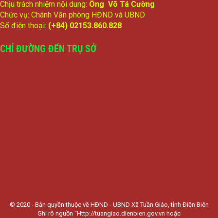
Chịu trách nhiệm nội dung:
Ông Võ Tá Cường
Chức vụ: Chánh Văn phòng HĐND và UBND
Số điện thoại:
(+84) 02153.860.828
CHỈ ĐƯỜNG ĐẾN TRỤ SỞ
© 2020 - Bản quyền thuộc về HĐND - UBND Xã Tuần Giáo, tỉnh Điện Biên
Ghi rõ nguồn "Http://tuangiao.dienbien.gov.vn hoặc